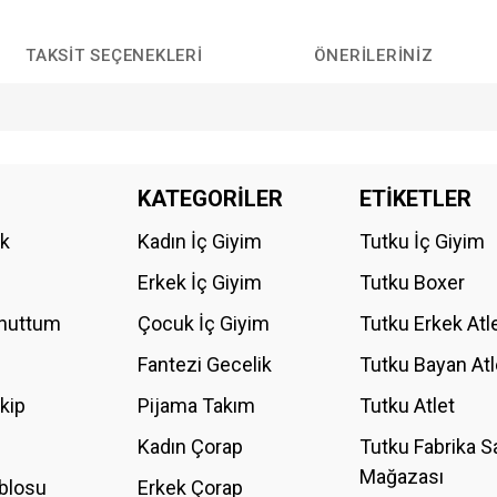
TAKSIT SEÇENEKLERI
ÖNERILERINIZ
da yetersiz gördüğünüz noktaları öneri formunu kullanarak tarafımıza iletebilirs
KATEGORİLER
ETİKETLER
Bu ürüne ilk yorumu siz yapın!
ik
Kadın İç Giyim
Tutku İç Giyim
YORUM YAZ
Erkek İç Giyim
Tutku Boxer
Unuttum
Çocuk İç Giyim
Tutku Erkek Atl
Fantezi Gecelik
Tutku Bayan Atl
akip
Pijama Takım
Tutku Atlet
Kadın Çorap
Tutku Fabrika S
Mağazası
blosu
Erkek Çorap