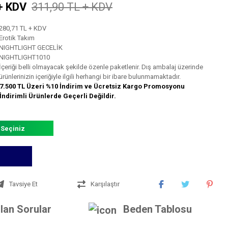
+ KDV
311,90 TL + KDV
280,71 TL + KDV
Erotik Takım
NIGHTLIGHT GECELİK
NIGHTLIGHT1010
İçeriği belli olmayacak şekilde özenle paketlenir. Dış ambalaj üzerinde
ürünlerinizin içeriğiyle ilgili herhangi bir ibare bulunmamaktadır.
7.500 TL Üzeri %10 İndirim ve Ücretsiz Kargo Promosyonu
İndirimli Ürünlerde Geçerli Değildir.
 Seçiniz
Tavsiye Et
Karşılaştır
lan Sorular
Beden Tablosu