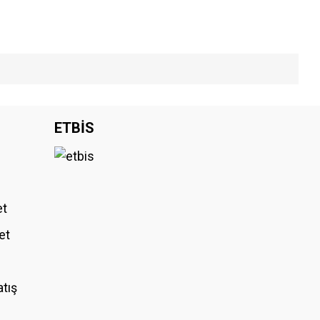
iniz.
ETBİS
et
et
atış