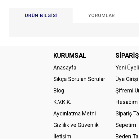
ÜRÜN BILGISI
YORUMLAR
Bu ürünün fiyat bilgisi, resim, ürün açıklamalarında ve diğer konular
Görüş ve önerileriniz için teşekkür ederiz.
KURUMSAL
SİPARİŞ
Anasayfa
Yeni Üyel
Ürün resmi kalitesiz, bozuk veya görüntülenemiyor.
Ürün açıklamasında eksik bilgiler bulunuyor.
Sıkça Sorulan Sorular
Üye Girişi
Ürün bilgilerinde hatalar bulunuyor.
Blog
Şifremi 
Ürün fiyatı diğer sitelerden daha pahalı.
K.V.K.K.
Hesabım
Bu ürüne benzer farklı alternatifler olmalı.
Aydınlatma Metni
Sipariş T
Gizlilik ve Güvenlik
Sepetim
İletişim
Beden Ta