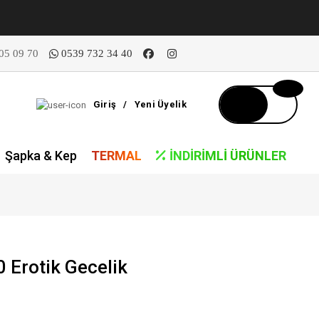
05 09 70
0539 732 34 40
Giriş
/
Yeni Üyelik
Şapka & Kep
TERMAL
İNDIRIMLI ÜRÜNLER
Erotik Gecelik