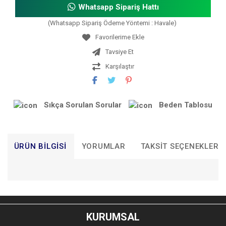
Whatsapp Sipariş Hattı
(Whatsapp Sipariş Ödeme Yöntemi : Havale)
Tavsiye Et
Karşılaştır
Sıkça Sorulan Sorular
Beden Tablosu
ÜRÜN BILGISI
YORUMLAR
TAKSIT SEÇENEKLERI
Bu ürünün fiyat bilgisi, resim, ürün açıklamalarında ve diğer
konularda yetersiz gördüğünüz noktaları öneri formunu
Bu ürüne ilk yorumu siz yapın!
kullanarak tarafımıza iletebilirsiniz.
KURUMSAL
Görüş ve önerileriniz için teşekkür ederiz.