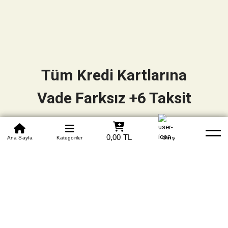
Tüm Kredi Kartlarına
Vade Farksız +6 Taksit
0850 305 09 70
0,00 TL
Beden Tablosu
Ana Sayfa
Kategoriler
Banka Hesapları
Whatsapp
Yardım
Giriş