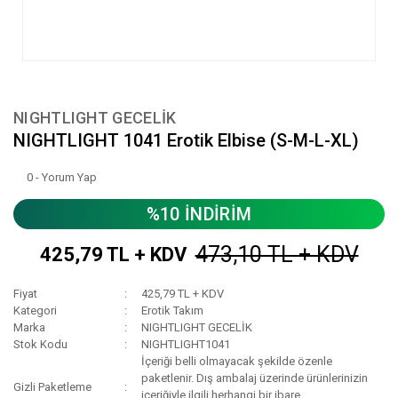
NIGHTLIGHT GECELİK
NIGHTLIGHT 1041 Erotik Elbise (S-M-L-XL)
0 - Yorum Yap
%10 İNDİRİM
473,10 TL + KDV
425,79 TL + KDV
Fiyat
425,79 TL + KDV
Kategori
Erotik Takım
Marka
NIGHTLIGHT GECELİK
Stok Kodu
NIGHTLIGHT1041
İçeriği belli olmayacak şekilde özenle
paketlenir. Dış ambalaj üzerinde ürünlerinizin
Gizli Paketleme
içeriğiyle ilgili herhangi bir ibare