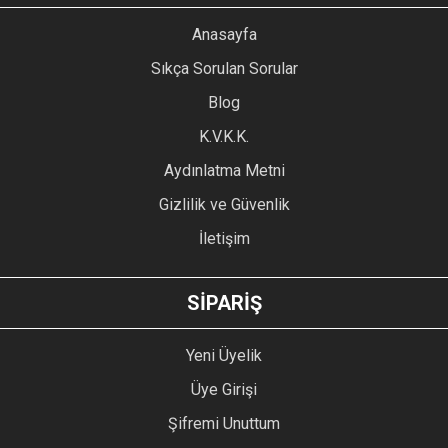
YORUM YAZ
Anasayfa
Ürün resmi kalitesiz, bozuk veya görüntülenemiyor.
Sıkça Sorulan Sorular
Ürün açıklamasında eksik bilgiler bulunuyor.
Blog
Ürün bilgilerinde hatalar bulunuyor.
Ürün fiyatı diğer sitelerden daha pahalı.
K.V.K.K.
Bu ürüne benzer farklı alternatifler olmalı.
Aydınlatma Metni
Gizlilik ve Güvenlik
İletişim
GÖNDER
SİPARİŞ
Yeni Üyelik
Üye Girişi
Şifremi Unuttum