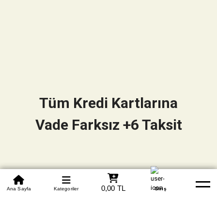
Tüm Kredi Kartlarına
Vade Farksız +6 Taksit
0850 305 09 70
0,00 TL
Beden Tablosu
Ana Sayfa
Kategoriler
Banka Hesapları
Whatsapp
Yardım
Giriş