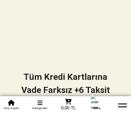
Tüm Kredi Kartlarına
Vade Farksız +6 Taksit
0850 305 09 70
0,00 TL
Beden Tablosu
Ana Sayfa
Kategoriler
Banka Hesapları
Whatsapp
Yardım
Giriş