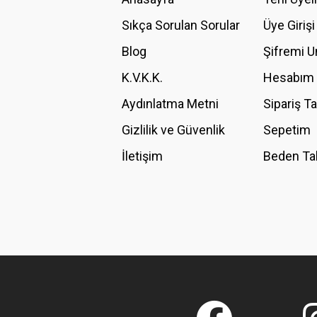
Ürün açıklamasında eksik bilgiler bulunuyor.
Sıkça Sorulan Sorular
Üye Girişi
Ürün bilgilerinde hatalar bulunuyor.
Blog
Şifremi 
Ürün fiyatı diğer sitelerden daha pahalı.
K.V.K.K.
Hesabım
Bu ürüne benzer farklı alternatifler olmalı.
Aydınlatma Metni
Sipariş T
Gizlilik ve Güvenlik
Sepetim
İletişim
Beden Ta