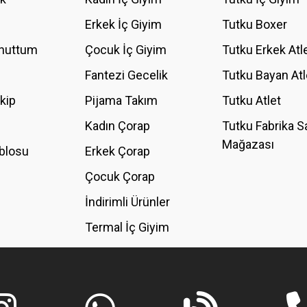
YORUM YAZ
Erkek İç Giyim
Tutku Boxer
Unuttum
Çocuk İç Giyim
Tutku Erkek Atl
Fantezi Gecelik
Tutku Bayan Atl
akip
Pijama Takım
Tutku Atlet
Kadın Çorap
Tutku Fabrika S
Mağazası
blosu
Erkek Çorap
GÖNDER
Çocuk Çorap
İndirimli Ürünler
Termal İç Giyim