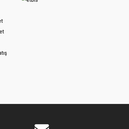
et
et
atış