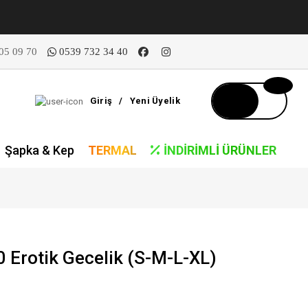
05 09 70
0539 732 34 40
Giriş
/
Yeni Üyelik
Şapka & Kep
TERMAL
İNDIRIMLI ÜRÜNLER
Erotik Gecelik (S-M-L-XL)