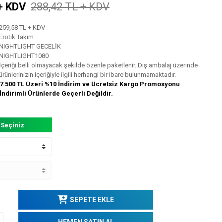
+ KDV
288,42 TL + KDV
259,58 TL + KDV
Erotik Takım
NIGHTLIGHT GECELİK
NIGHTLIGHT1080
İçeriği belli olmayacak şekilde özenle paketlenir. Dış ambalaj üzerinde
ürünlerinizin içeriğiyle ilgili herhangi bir ibare bulunmamaktadır.
7.500 TL Üzeri %10 İndirim ve Ücretsiz Kargo Promosyonu
İndirimli Ürünlerde Geçerli Değildir.
 Seçiniz
SEPETE EKLE
HEMEN SATIN AL