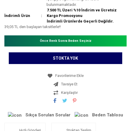
bulunmamaktadır.
7.500 TL Üzeri %10 İndirim ve Ücretsiz
İndirimli Ürün
Kargo Promosyonu
İndirimli Ürünlerde Geçerli Değildir.
39,05 TL den başlayan taksitlerle!!
Önce Renk Sonra Beden Seçiniz
STOKTA YOK
Tavsiye Et
Karşılaştır
Sıkça Sorulan Sorular
Beden Tablosu
Hızlı Gönderi
Stoktan Teslim