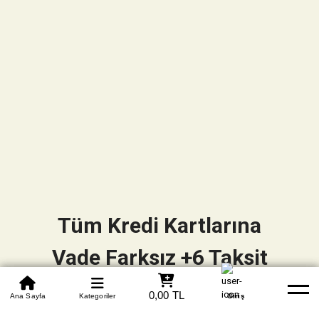
Tüm Kredi Kartlarına
Vade Farksız +6 Taksit
0850 305 09 70
0,00 TL
Beden Tablosu
Ana Sayfa
Kategoriler
Banka Hesapları
Whatsapp
Yardım
Giriş