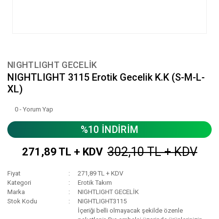
NIGHTLIGHT GECELİK
NIGHTLIGHT 3115 Erotik Gecelik K.K (S-M-L-
XL)
0 - Yorum Yap
%10 İNDİRİM
302,10 TL + KDV
271,89 TL + KDV
Fiyat
271,89 TL + KDV
Kategori
Erotik Takım
Marka
NIGHTLIGHT GECELİK
Stok Kodu
NIGHTLIGHT3115
İçeriği belli olmayacak şekilde özenle