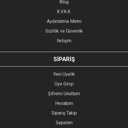
Blog
Ürün bilgilerinde hatalar bulunuyor.
Ürün fiyatı diğer sitelerden daha pahalı.
K.V.K.K.
Bu ürüne benzer farklı alternatifler olmalı.
Aydınlatma Metni
Gizlilik ve Güvenlik
İletişim
GÖNDER
SİPARİŞ
Yeni Üyelik
Üye Girişi
Şifremi Unuttum
Hesabım
Sipariş Takip
Sepetim