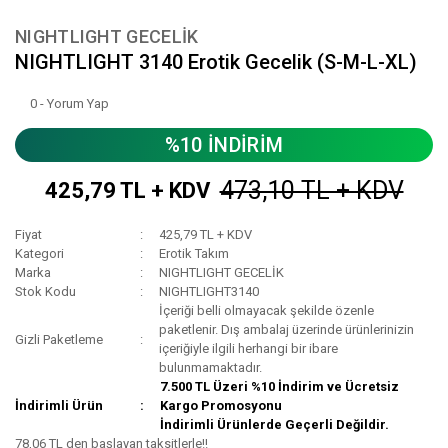
NIGHTLIGHT GECELİK
NIGHTLIGHT 3140 Erotik Gecelik (S-M-L-XL)
0 - Yorum Yap
%10 İNDİRİM
473,10 TL + KDV
425,79 TL + KDV
Fiyat
425,79 TL + KDV
Kategori
Erotik Takım
Marka
NIGHTLIGHT GECELİK
Stok Kodu
NIGHTLIGHT3140
İçeriği belli olmayacak şekilde özenle
paketlenir. Dış ambalaj üzerinde ürünlerinizin
Gizli Paketleme
içeriğiyle ilgili herhangi bir ibare
bulunmamaktadır.
7.500 TL Üzeri %10 İndirim ve Ücretsiz
İndirimli Ürün
Kargo Promosyonu
İndirimli Ürünlerde Geçerli Değildir.
78,06 TL den başlayan taksitlerle!!