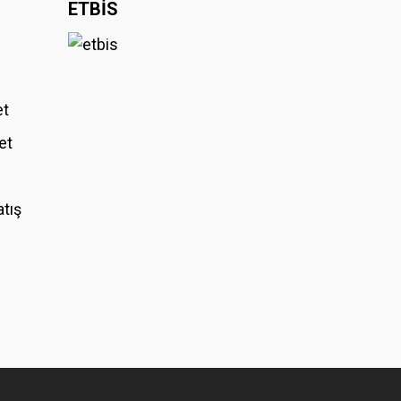
ETBİS
et
et
atış