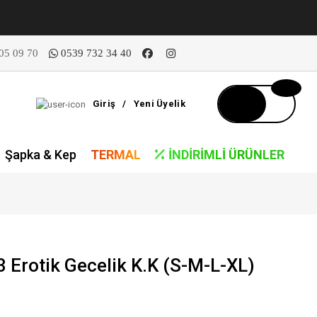
05 09 70
0539 732 34 40
Giriş
/
Yeni Üyelik
Şapka & Kep
TERMAL
İNDIRIMLI ÜRÜNLER
Erotik Gecelik K.K (S-M-L-XL)