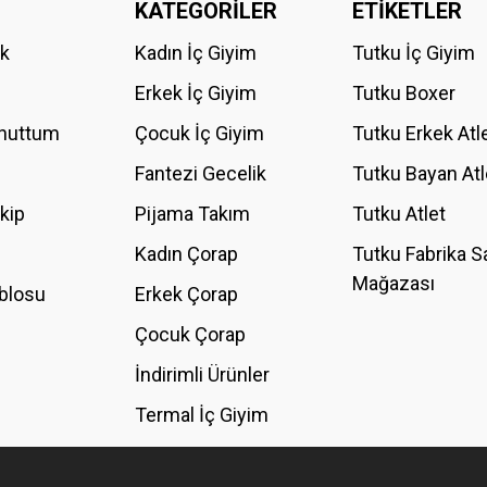
KATEGORİLER
ETİKETLER
Bu ürüne ilk yorumu siz yapın!
ik
Kadın İç Giyim
Tutku İç Giyim
YORUM YAZ
Erkek İç Giyim
Tutku Boxer
Unuttum
Çocuk İç Giyim
Tutku Erkek Atl
Fantezi Gecelik
Tutku Bayan Atl
akip
Pijama Takım
Tutku Atlet
Kadın Çorap
Tutku Fabrika S
Mağazası
blosu
Erkek Çorap
GÖNDER
Çocuk Çorap
İndirimli Ürünler
Termal İç Giyim