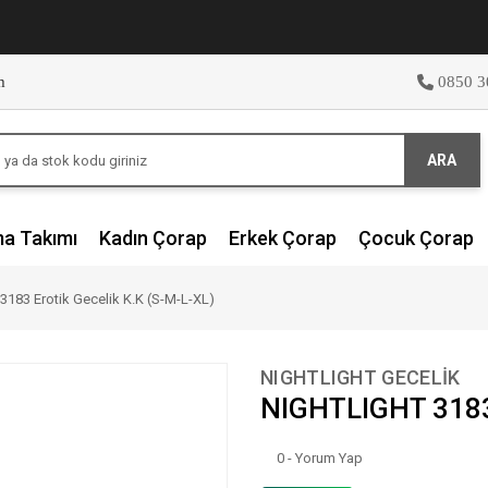
m
0850 3
ARA
ma Takımı
Kadın Çorap
Erkek Çorap
Çocuk Çorap
183 Erotik Gecelik K.K (S-M-L-XL)
NIGHTLIGHT GECELİK
NIGHTLIGHT 3183 
0 - Yorum Yap