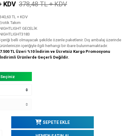
+ KDV
378,48 TL + KDV
340,63 TL + KDV
Erotik Takım
NIGHTLIGHT GECELİK
NIGHTLIGHT3183
İçeriği belli olmayacak şekilde özenle paketlenir. Dış ambalaj üzerinde
ürünlerinizin içeriğiyle ilgili herhangi bir ibare bulunmamaktadır.
7.500 TL Üzeri %10 İndirim ve Ücretsiz Kargo Promosyonu
İndirimli Ürünlerde Geçerli Değildir.
 Seçiniz
SEPETE EKLE
HEMEN SATIN AL