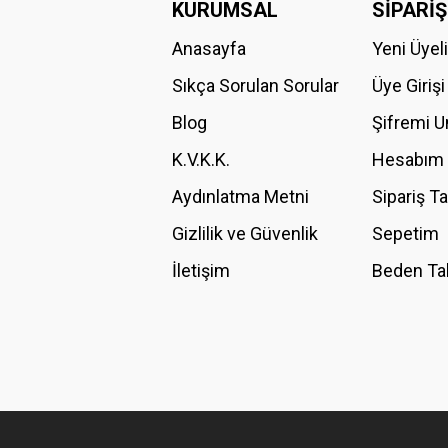
KURUMSAL
SİPARİŞ
Anasayfa
Yeni Üyel
Ürün resmi kalitesiz, bozuk veya görüntülenemiyor.
Ürün açıklamasında eksik bilgiler bulunuyor.
Sıkça Sorulan Sorular
Üye Girişi
Ürün bilgilerinde hatalar bulunuyor.
Blog
Şifremi 
Ürün fiyatı diğer sitelerden daha pahalı.
K.V.K.K.
Hesabım
Bu ürüne benzer farklı alternatifler olmalı.
Aydınlatma Metni
Sipariş T
Gizlilik ve Güvenlik
Sepetim
İletişim
Beden Ta