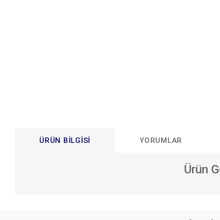
ÜRÜN BILGISI
YORUMLAR
Ürün G
Bu ürünün fiyat bilgisi, resim, ürün açıklamalarında ve diğer konular
Görüş ve önerileriniz için teşekkür ederiz.