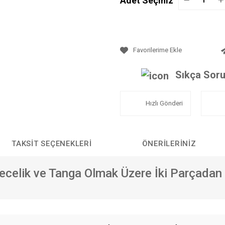
Adet Seçiniz
Sıkça Soru
Hızlı Gönderi
TAKSIT SEÇENEKLERI
ÖNERILERINIZ
ecelik ve Tanga Olmak Üzere İki Parçadan 
da yetersiz gördüğünüz noktaları öneri formunu kullanarak tarafımıza iletebilirs