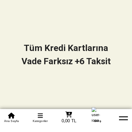
Tüm Kredi Kartlarına
Vade Farksız +6 Taksit
0850 305 09 70
0,00 TL
Beden Tablosu
Ana Sayfa
Kategoriler
Banka Hesapları
Whatsapp
Yardım
Giriş