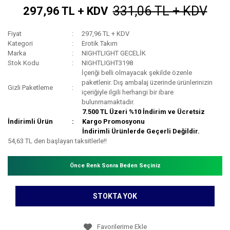
331,06 TL + KDV
297,96 TL + KDV
Fiyat
297,96 TL + KDV
Kategori
Erotik Takım
Marka
NIGHTLIGHT GECELİK
Stok Kodu
NIGHTLIGHT3198
İçeriği belli olmayacak şekilde özenle
paketlenir. Dış ambalaj üzerinde ürünlerinizin
Gizli Paketleme
içeriğiyle ilgili herhangi bir ibare
bulunmamaktadır.
7.500 TL Üzeri %10 İndirim ve Ücretsiz
İndirimli Ürün
Kargo Promosyonu
İndirimli Ürünlerde Geçerli Değildir.
54,63 TL den başlayan taksitlerle!!
Önce Renk Sonra Beden Seçiniz
STOKTA YOK