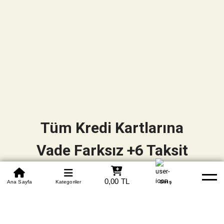
Tüm Kredi Kartlarına
Vade Farksız +6 Taksit
0850 305 09 70
0,00 TL
Beden Tablosu
Ana Sayfa
Kategoriler
Banka Hesapları
Whatsapp
Yardım
Giriş