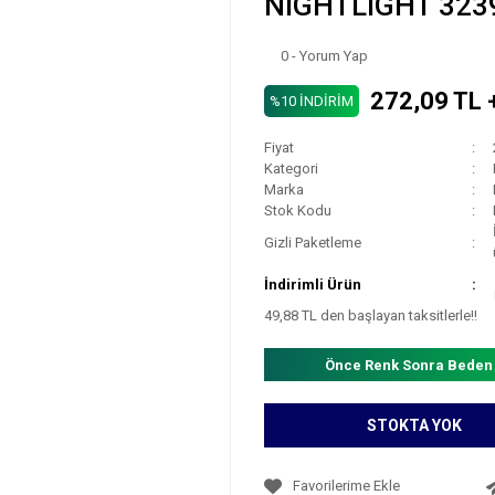
NIGHTLIGHT 3239
0 - Yorum Yap
272,09 TL 
%10 İNDİRİM
Fiyat
Kategori
Marka
Stok Kodu
Gizli Paketleme
İndirimli Ürün
49,88 TL den başlayan taksitlerle!!
Önce Renk Sonra Beden
STOKTA YOK