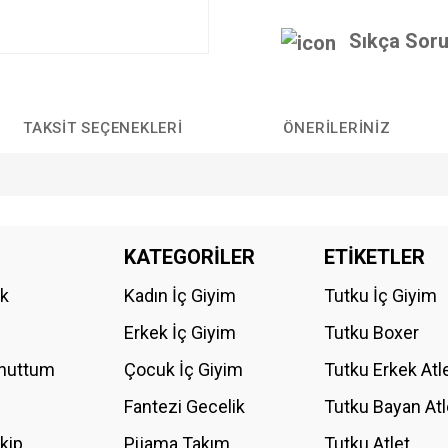
Sıkça Soru
TAKSIT SEÇENEKLERI
ÖNERILERINIZ
da yetersiz gördüğünüz noktaları öneri formunu kullanarak tarafımıza iletebilirs
KATEGORİLER
ETİKETLER
Bu ürüne ilk yorumu siz yapın!
ik
Kadın İç Giyim
Tutku İç Giyim
YORUM YAZ
Erkek İç Giyim
Tutku Boxer
Unuttum
Çocuk İç Giyim
Tutku Erkek Atl
Fantezi Gecelik
Tutku Bayan Atl
akip
Pijama Takım
Tutku Atlet