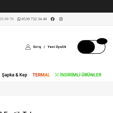
05 09 70
0539 732 34 40
Giriş
/
Yeni Üyelik
Şapka & Kep
TERMAL
İNDIRIMLI ÜRÜNLER