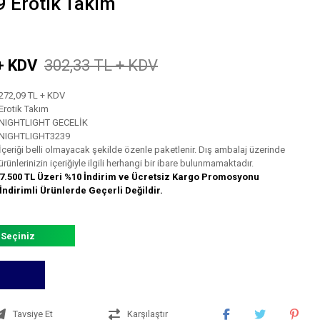
 Erotik Takım
+ KDV
302,33 TL + KDV
272,09 TL + KDV
Erotik Takım
NIGHTLIGHT GECELİK
NIGHTLIGHT3239
İçeriği belli olmayacak şekilde özenle paketlenir. Dış ambalaj üzerinde
ürünlerinizin içeriğiyle ilgili herhangi bir ibare bulunmamaktadır.
7.500 TL Üzeri %10 İndirim ve Ücretsiz Kargo Promosyonu
İndirimli Ürünlerde Geçerli Değildir.
 Seçiniz
Tavsiye Et
Karşılaştır