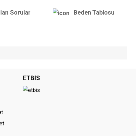
lan Sorular
Beden Tablosu
iniz.
ETBİS
et
et