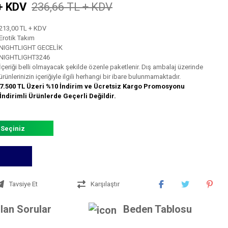
+ KDV
236,66 TL + KDV
213,00 TL + KDV
Erotik Takım
NIGHTLIGHT GECELİK
NIGHTLIGHT3246
İçeriği belli olmayacak şekilde özenle paketlenir. Dış ambalaj üzerinde
ürünlerinizin içeriğiyle ilgili herhangi bir ibare bulunmamaktadır.
7.500 TL Üzeri %10 İndirim ve Ücretsiz Kargo Promosyonu
İndirimli Ürünlerde Geçerli Değildir.
 Seçiniz
Tavsiye Et
Karşılaştır
lan Sorular
Beden Tablosu