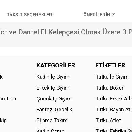
TAKSIT SEÇENEKLERI
ÖNERILERINIZ
ot ve Dantel El Kelepçesi Olmak Üzere 3 
da yetersiz gördüğünüz noktaları öneri formunu kullanarak tarafımıza iletebilirs
KATEGORİLER
ETİKETLER
Bu ürüne ilk yorumu siz yapın!
ik
Kadın İç Giyim
Tutku İç Giyim
YORUM YAZ
Erkek İç Giyim
Tutku Boxer
Unuttum
Çocuk İç Giyim
Tutku Erkek Atl
Fantezi Gecelik
Tutku Bayan Atl
akip
Pijama Takım
Tutku Atlet
Kadın Çorap
Tutku Fabrika S