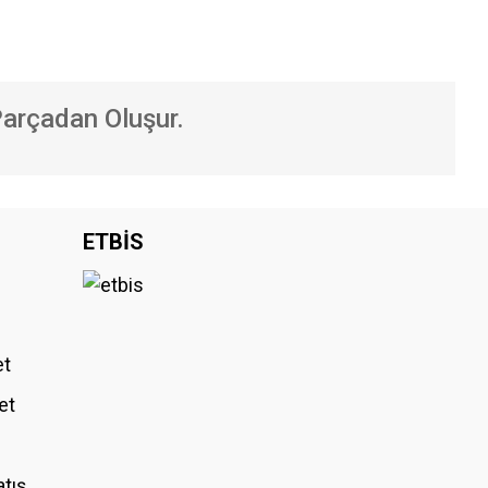
Parçadan Oluşur.
iniz.
ETBİS
et
et
atış