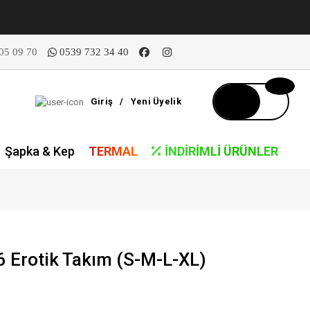
05 09 70
0539 732 34 40
Giriş
/
Yeni Üyelik
Şapka & Kep
TERMAL
İNDIRIMLI ÜRÜNLER
Erotik Takım (S-M-L-XL)