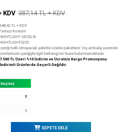
+ KDV
387,14 TL + KDV
348,42 TL + KDV
Fantezi Kostüm
NIGHTLIGHT GECELİK
NIGHTLIGHT3255
İçeriği belli olmayacak şekilde özenle paketlenir. Dış ambalaj üzerinde
ürünlerinizin içeriğiyle ilgili herhangi bir ibare bulunmamaktadır.
7.500 TL Üzeri %10 İndirim ve Ücretsiz Kargo Promosyonu
İndirimli Ürünlerde Geçerli Değildir.
 Seçiniz
SEPETE EKLE