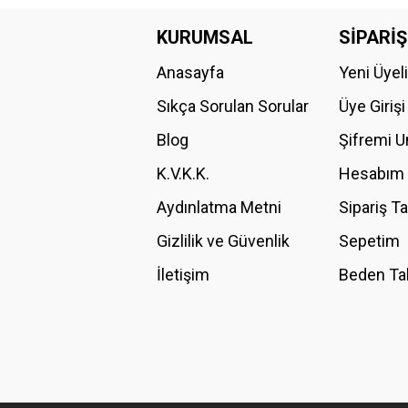
Bu ürünün fiyat bilgisi, resim, ürün açıklamalarında ve diğer konular
Görüş ve önerileriniz için teşekkür ederiz.
KURUMSAL
SİPARİŞ
Anasayfa
Yeni Üyel
Ürün resmi kalitesiz, bozuk veya görüntülenemiyor.
Ürün açıklamasında eksik bilgiler bulunuyor.
Sıkça Sorulan Sorular
Üye Girişi
Ürün bilgilerinde hatalar bulunuyor.
Blog
Şifremi 
Ürün fiyatı diğer sitelerden daha pahalı.
K.V.K.K.
Hesabım
Bu ürüne benzer farklı alternatifler olmalı.
Aydınlatma Metni
Sipariş T
Gizlilik ve Güvenlik
Sepetim
İletişim
Beden Ta