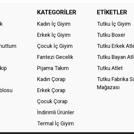
da yetersiz gördüğünüz noktaları öneri formunu kullanarak tarafımıza iletebilirs
KATEGORİLER
ETİKETLER
Bu ürüne ilk yorumu siz yapın!
ik
Kadın İç Giyim
Tutku İç Giyim
YORUM YAZ
Erkek İç Giyim
Tutku Boxer
Unuttum
Çocuk İç Giyim
Tutku Erkek Atl
Fantezi Gecelik
Tutku Bayan Atl
akip
Pijama Takım
Tutku Atlet
Kadın Çorap
Tutku Fabrika S
Mağazası
blosu
Erkek Çorap
GÖNDER
Çocuk Çorap
İndirimli Ürünler
Termal İç Giyim