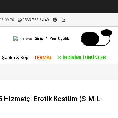
05 09 70
0539 732 34 40
Giriş
/
Yeni Üyelik
Şapka & Kep
TERMAL
İNDIRIMLI ÜRÜNLER
Hizmetçi Erotik Kostüm (S-M-L-