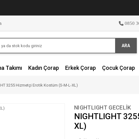
m
0850 3
ARA
ma Takımı
Kadın Çorap
Erkek Çorap
Çocuk Çorap
HT 3255 Hizmetçi Erotik Kostüm (S-M-L-XL)
NIGHTLIGHT GECELİK
NIGHTLIGHT 3255 
XL)