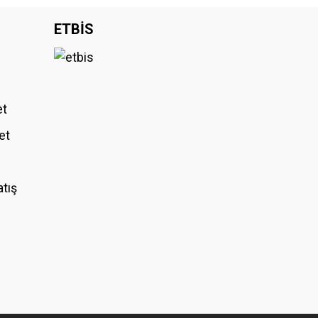
iniz.
ETBİS
et
et
atış