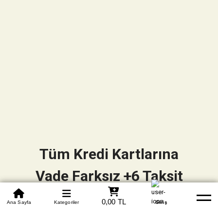
Tüm Kredi Kartlarına
Vade Farksız +6 Taksit
0850 305 09 70
0,00 TL
Beden Tablosu
Ana Sayfa
Kategoriler
Banka Hesapları
Whatsapp
Yardım
Giriş