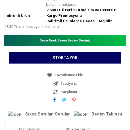
bulunmamaktadır.
7.500 TL Üzeri %10 İndirim ve Ücretsiz
İndirimli Ürün
Kargo Promosyonu
İndirimli Ürünlerde Geçerli Değildir.
48,30 TL den başlayan taksitlerle!!
Önce Renk Sonra Beden Seçiniz
STOKTA YOK
Tavsiye Et
Karşılaştır
Sıkça Sorulan Sorular
Beden Tablosu
Hızlı Gönderi
Stoktan Teslim