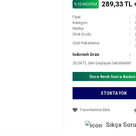
289,33 TL 
%10 İNDİRİM
Fiyat
Kategori
Marka
Stok Kodu
Gizli Paketleme
İndirimli Ürün
53,04 TL den başlayan taksitlerle!!
Önce Renk Sonra Beden
STOKTA YOK
Sıkça Soru