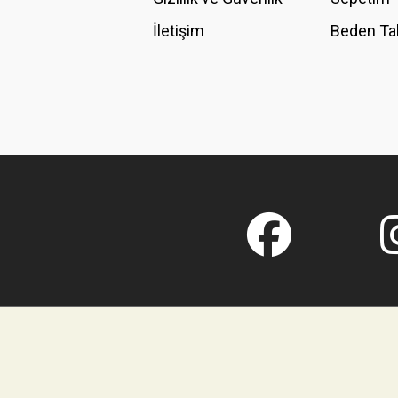
İletişim
Beden Ta