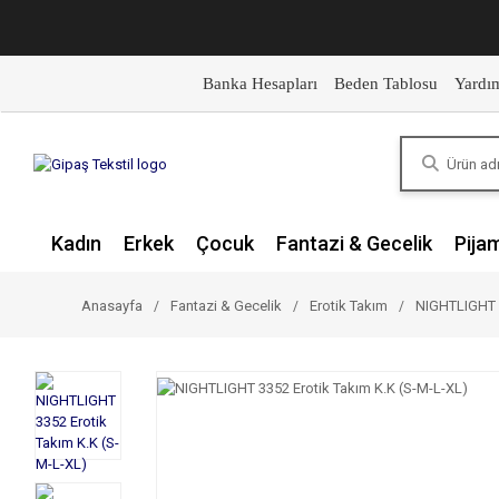
Banka Hesapları
Beden Tablosu
Yardı
Kadın
Erkek
Çocuk
Fantazi & Gecelik
Pija
Anasayfa
Fantazi & Gecelik
Erotik Takım
NIGHTLIGHT 3