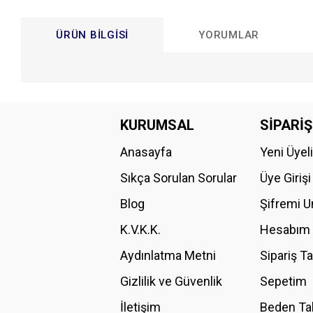
ÜRÜN BILGISI
YORUMLAR
Bu ürünün fiyat bilgisi, resim, ürün açıklamalarında ve diğer konular
Görüş ve önerileriniz için teşekkür ederiz.
KURUMSAL
SİPARİŞ
Anasayfa
Yeni Üyel
Ürün resmi kalitesiz, bozuk veya görüntülenemiyor.
Ürün açıklamasında eksik bilgiler bulunuyor.
Sıkça Sorulan Sorular
Üye Girişi
Ürün bilgilerinde hatalar bulunuyor.
Blog
Şifremi 
Ürün fiyatı diğer sitelerden daha pahalı.
K.V.K.K.
Hesabım
Bu ürüne benzer farklı alternatifler olmalı.
Aydınlatma Metni
Sipariş T
Gizlilik ve Güvenlik
Sepetim
İletişim
Beden Ta