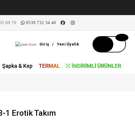
05 09 70
0539 732 34 40
Giriş
/
Yeni Üyelik
Şapka & Kep
TERMAL
İNDIRIMLI ÜRÜNLER
-1 Erotik Takım