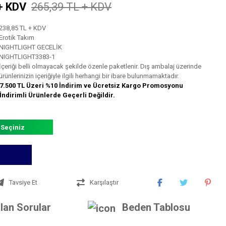
+ KDV
265,39 TL + KDV
238,85 TL + KDV
Erotik Takım
NIGHTLIGHT GECELİK
NIGHTLIGHT3383-1
İçeriği belli olmayacak şekilde özenle paketlenir. Dış ambalaj üzerinde
ürünlerinizin içeriğiyle ilgili herhangi bir ibare bulunmamaktadır.
7.500 TL Üzeri %10 İndirim ve Ücretsiz Kargo Promosyonu
İndirimli Ürünlerde Geçerli Değildir.
 Seçiniz
Tavsiye Et
Karşılaştır
lan Sorular
Beden Tablosu