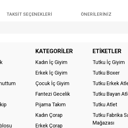
TAKSIT SEÇENEKLERI
ÖNERILERINIZ
da yetersiz gördüğünüz noktaları öneri formunu kullanarak tarafımıza iletebilirs
KATEGORİLER
ETİKETLER
Bu ürüne ilk yorumu siz yapın!
ik
Kadın İç Giyim
Tutku İç Giyim
YORUM YAZ
Erkek İç Giyim
Tutku Boxer
Unuttum
Çocuk İç Giyim
Tutku Erkek Atl
Fantezi Gecelik
Tutku Bayan Atl
akip
Pijama Takım
Tutku Atlet
Kadın Çorap
Tutku Fabrika S
Mağazası
blosu
Erkek Çorap