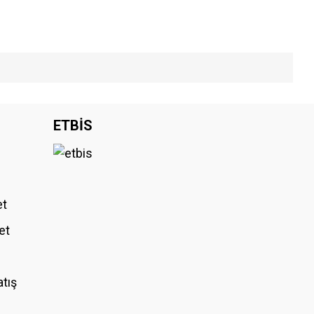
iniz.
ETBİS
et
et
atış