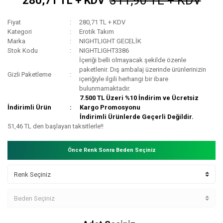
311,90 TL + KDV
280,71 TL + KDV
Fiyat
280,71 TL + KDV
Kategori
Erotik Takım
Marka
NIGHTLIGHT GECELİK
Stok Kodu
NIGHTLIGHT3386
İçeriği belli olmayacak şekilde özenle
paketlenir. Dış ambalaj üzerinde ürünlerinizin
Gizli Paketleme
içeriğiyle ilgili herhangi bir ibare
bulunmamaktadır.
7.500 TL Üzeri %10 İndirim ve Ücretsiz
İndirimli Ürün
Kargo Promosyonu
İndirimli Ürünlerde Geçerli Değildir.
51,46 TL den başlayan taksitlerle!!
Önce Renk Sonra Beden Seçiniz