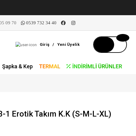
05 09 70
0539 732 34 40
Giriş
/
Yeni Üyelik
Şapka & Kep
TERMAL
İNDIRIMLI ÜRÜNLER
1 Erotik Takım K.K (S-M-L-XL)