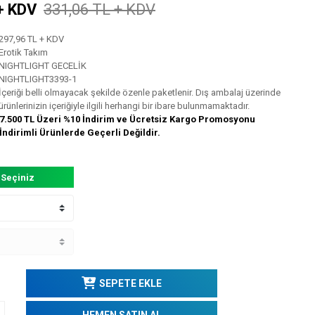
+ KDV
331,06 TL + KDV
297,96 TL + KDV
Erotik Takım
NIGHTLIGHT GECELİK
NIGHTLIGHT3393-1
İçeriği belli olmayacak şekilde özenle paketlenir. Dış ambalaj üzerinde
ürünlerinizin içeriğiyle ilgili herhangi bir ibare bulunmamaktadır.
7.500 TL Üzeri %10 İndirim ve Ücretsiz Kargo Promosyonu
İndirimli Ürünlerde Geçerli Değildir.
 Seçiniz
SEPETE EKLE
HEMEN SATIN AL