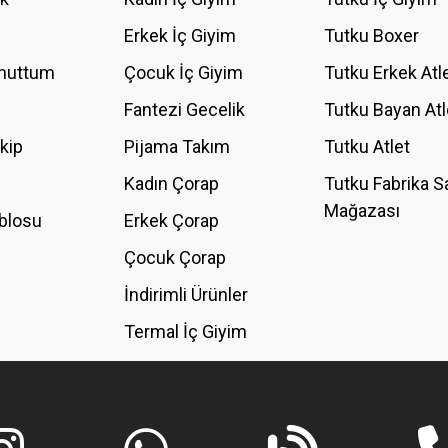
YORUM YAZ
Erkek İç Giyim
Tutku Boxer
Unuttum
Çocuk İç Giyim
Tutku Erkek Atl
Fantezi Gecelik
Tutku Bayan Atl
akip
Pijama Takım
Tutku Atlet
Kadın Çorap
Tutku Fabrika S
Mağazası
blosu
Erkek Çorap
GÖNDER
Çocuk Çorap
İndirimli Ürünler
Termal İç Giyim