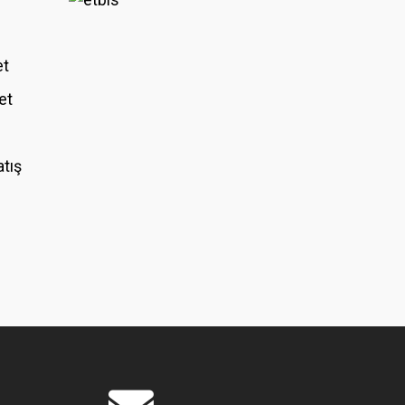
et
et
atış