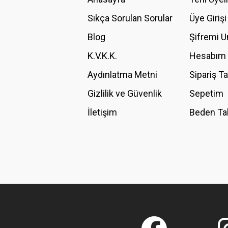
Ürün açıklamasında eksik bilgiler bulunuyor.
Sıkça Sorulan Sorular
Üye Girişi
Ürün bilgilerinde hatalar bulunuyor.
Blog
Şifremi 
Ürün fiyatı diğer sitelerden daha pahalı.
K.V.K.K.
Hesabım
Bu ürüne benzer farklı alternatifler olmalı.
Aydınlatma Metni
Sipariş T
Gizlilik ve Güvenlik
Sepetim
İletişim
Beden Ta