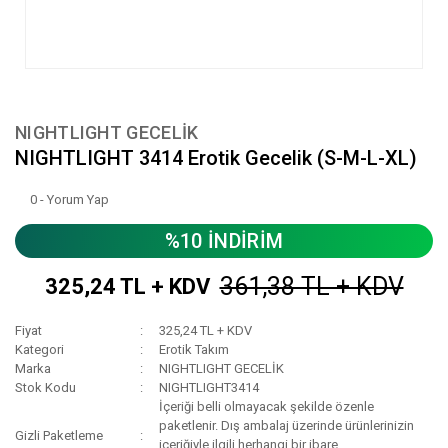
NIGHTLIGHT GECELİK
NIGHTLIGHT 3414 Erotik Gecelik (S-M-L-XL)
0 - Yorum Yap
%10 İNDİRİM
361,38 TL + KDV
325,24 TL + KDV
Fiyat
325,24 TL + KDV
Kategori
Erotik Takım
Marka
NIGHTLIGHT GECELİK
Stok Kodu
NIGHTLIGHT3414
İçeriği belli olmayacak şekilde özenle
paketlenir. Dış ambalaj üzerinde ürünlerinizin
Gizli Paketleme
içeriğiyle ilgili herhangi bir ibare