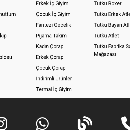
Erkek İç Giyim
Tutku Boxer
Unuttum
Çocuk İç Giyim
Tutku Erkek Atl
Fantezi Gecelik
Tutku Bayan Atl
akip
Pijama Takım
Tutku Atlet
Kadın Çorap
Tutku Fabrika S
Mağazası
blosu
Erkek Çorap
GÖNDER
Çocuk Çorap
İndirimli Ürünler
Termal İç Giyim