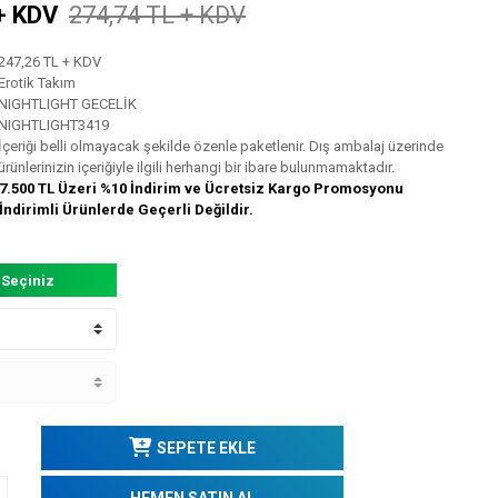
+ KDV
274,74 TL + KDV
247,26 TL + KDV
Erotik Takım
NIGHTLIGHT GECELİK
NIGHTLIGHT3419
İçeriği belli olmayacak şekilde özenle paketlenir. Dış ambalaj üzerinde
ürünlerinizin içeriğiyle ilgili herhangi bir ibare bulunmamaktadır.
7.500 TL Üzeri %10 İndirim ve Ücretsiz Kargo Promosyonu
İndirimli Ürünlerde Geçerli Değildir.
 Seçiniz
SEPETE EKLE
HEMEN SATIN AL