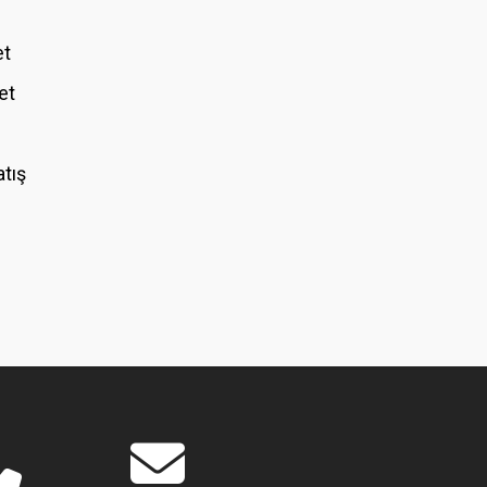
et
et
atış