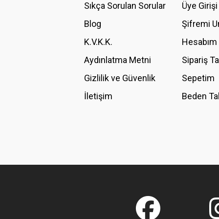
Ürün açıklamasında eksik bilgiler bulunuyor.
Sıkça Sorulan Sorular
Üye Girişi
Ürün bilgilerinde hatalar bulunuyor.
Blog
Şifremi 
Ürün fiyatı diğer sitelerden daha pahalı.
K.V.K.K.
Hesabım
Bu ürüne benzer farklı alternatifler olmalı.
Aydınlatma Metni
Sipariş T
Gizlilik ve Güvenlik
Sepetim
İletişim
Beden Ta