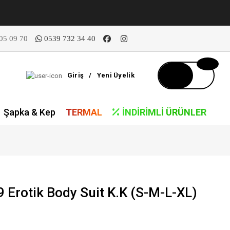
05 09 70
0539 732 34 40
Giriş
/
Yeni Üyelik
Şapka & Kep
TERMAL
İNDIRIMLI ÜRÜNLER
Erotik Body Suit K.K (S-M-L-XL)