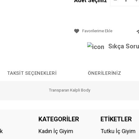
Adet Seçiniz
Sıkça Soru
TAKSIT SEÇENEKLERI
ÖNERILERINIZ
Transparan Kalpli Body
da yetersiz gördüğünüz noktaları öneri formunu kullanarak tarafımıza iletebilirs
KATEGORİLER
ETİKETLER
Bu ürüne ilk yorumu siz yapın!
ik
Kadın İç Giyim
Tutku İç Giyim
YORUM YAZ