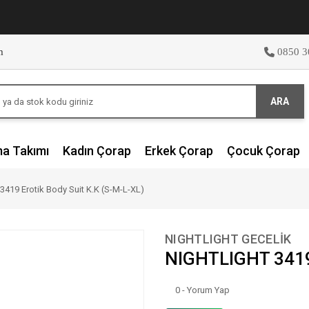
m
0850 3
ARA
ma Takımı
Kadın Çorap
Erkek Çorap
Çocuk Çorap
419 Erotik Body Suit K.K (S-M-L-XL)
NIGHTLIGHT GECELİK
NIGHTLIGHT 3419 
0 - Yorum Yap