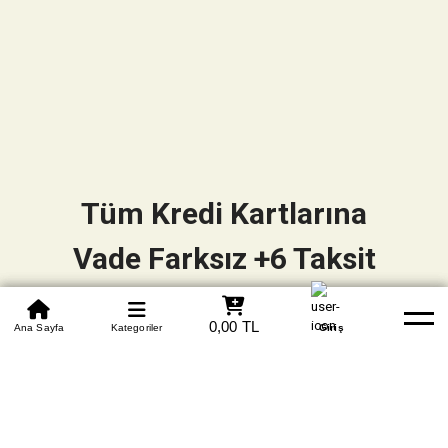
Tüm Kredi Kartlarına
Vade Farksız +6 Taksit
0850 305 09 70
0,00 TL
Beden Tablosu
Ana Sayfa
Kategoriler
Banka Hesapları
Whatsapp
Yardım
Giriş