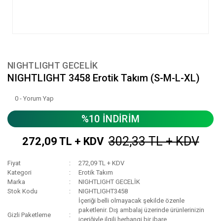
NIGHTLIGHT GECELİK
NIGHTLIGHT 3458 Erotik Takım (S-M-L-XL)
0 - Yorum Yap
%10 İNDİRİM
302,33 TL + KDV
272,09 TL + KDV
Fiyat
272,09 TL + KDV
Kategori
Erotik Takım
Marka
NIGHTLIGHT GECELİK
Stok Kodu
NIGHTLIGHT3458
İçeriği belli olmayacak şekilde özenle
paketlenir. Dış ambalaj üzerinde ürünlerinizin
Gizli Paketleme
içeriğiyle ilgili herhangi bir ibare