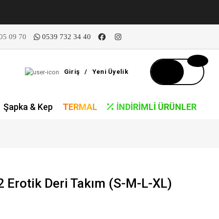
05 09 70
0539 732 34 40
Giriş
/
Yeni Üyelik
Şapka & Kep
TERMAL
İNDIRIMLI ÜRÜNLER
Erotik Deri Takım (S-M-L-XL)