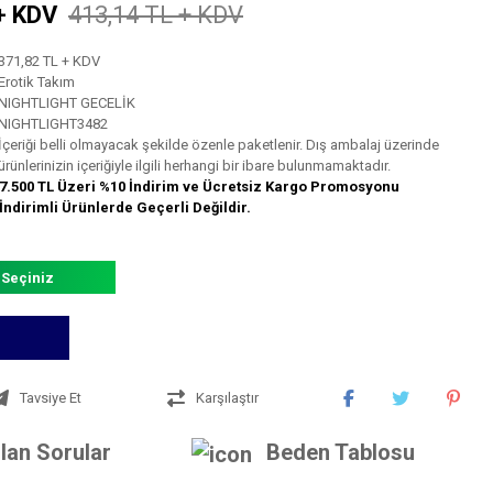
+ KDV
413,14 TL + KDV
371,82 TL + KDV
Erotik Takım
NIGHTLIGHT GECELİK
NIGHTLIGHT3482
İçeriği belli olmayacak şekilde özenle paketlenir. Dış ambalaj üzerinde
ürünlerinizin içeriğiyle ilgili herhangi bir ibare bulunmamaktadır.
7.500 TL Üzeri %10 İndirim ve Ücretsiz Kargo Promosyonu
İndirimli Ürünlerde Geçerli Değildir.
 Seçiniz
Tavsiye Et
Karşılaştır
lan Sorular
Beden Tablosu