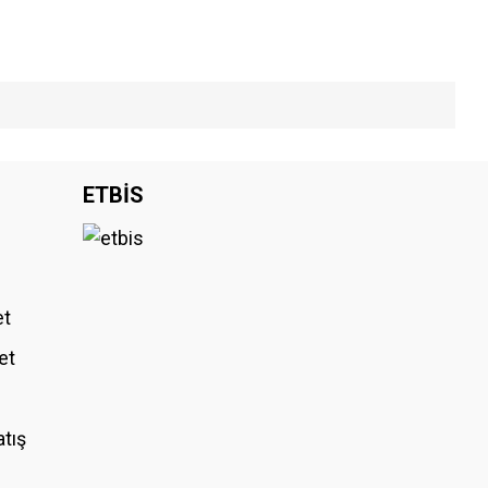
iniz.
ETBİS
et
et
atış