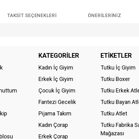
TAKSIT SEÇENEKLERI
ÖNERILERINIZ
da yetersiz gördüğünüz noktaları öneri formunu kullanarak tarafımıza iletebilirs
KATEGORİLER
ETİKETLER
Bu ürüne ilk yorumu siz yapın!
ik
Kadın İç Giyim
Tutku İç Giyim
YORUM YAZ
Erkek İç Giyim
Tutku Boxer
Unuttum
Çocuk İç Giyim
Tutku Erkek Atl
Fantezi Gecelik
Tutku Bayan Atl
akip
Pijama Takım
Tutku Atlet
Kadın Çorap
Tutku Fabrika S
Mağazası
blosu
Erkek Çorap