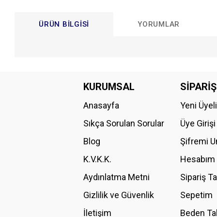
ÜRÜN BILGISI
YORUMLAR
Bu ürünün fiyat bilgisi, resim, ürün açıklamalarında ve diğer konular
Görüş ve önerileriniz için teşekkür ederiz.
KURUMSAL
SİPARİŞ
Anasayfa
Yeni Üyel
Ürün resmi kalitesiz, bozuk veya görüntülenemiyor.
Ürün açıklamasında eksik bilgiler bulunuyor.
Sıkça Sorulan Sorular
Üye Girişi
Ürün bilgilerinde hatalar bulunuyor.
Blog
Şifremi 
Ürün fiyatı diğer sitelerden daha pahalı.
K.V.K.K.
Hesabım
Bu ürüne benzer farklı alternatifler olmalı.
Aydınlatma Metni
Sipariş T
Gizlilik ve Güvenlik
Sepetim
İletişim
Beden Ta