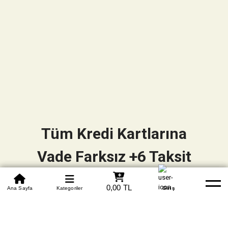
Tüm Kredi Kartlarına
Vade Farksız +6 Taksit
0850 305 09 70
0,00 TL
Beden Tablosu
Ana Sayfa
Kategoriler
Banka Hesapları
Whatsapp
Yardım
Giriş