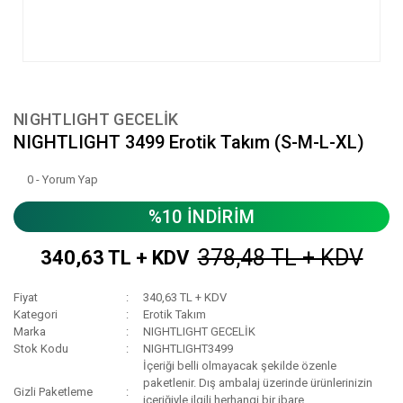
NIGHTLIGHT GECELİK
NIGHTLIGHT 3499 Erotik Takım (S-M-L-XL)
0 - Yorum Yap
%10 İNDİRİM
378,48 TL + KDV
340,63 TL + KDV
Fiyat
340,63 TL + KDV
Kategori
Erotik Takım
Marka
NIGHTLIGHT GECELİK
Stok Kodu
NIGHTLIGHT3499
İçeriği belli olmayacak şekilde özenle
paketlenir. Dış ambalaj üzerinde ürünlerinizin
Gizli Paketleme
içeriğiyle ilgili herhangi bir ibare