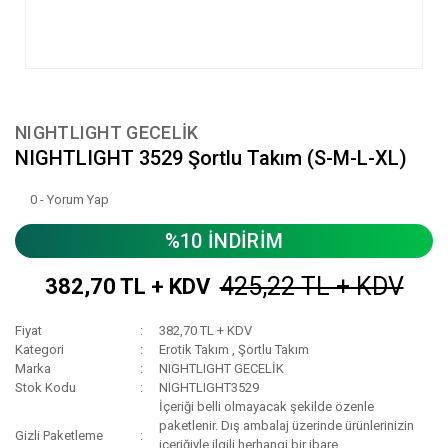
NIGHTLIGHT GECELİK
NIGHTLIGHT 3529 Şortlu Takım (S-M-L-XL)
0 - Yorum Yap
%10 İNDİRİM
425,22 TL + KDV
382,70 TL + KDV
Fiyat
382,70 TL + KDV
Kategori
Erotik Takım
,
Şortlu Takım
Marka
NIGHTLIGHT GECELİK
Stok Kodu
NIGHTLIGHT3529
İçeriği belli olmayacak şekilde özenle
paketlenir. Dış ambalaj üzerinde ürünlerinizin
Gizli Paketleme
içeriğiyle ilgili herhangi bir ibare