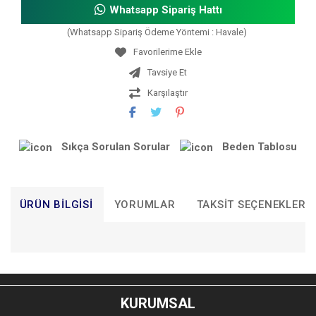
Whatsapp Sipariş Hattı
(Whatsapp Sipariş Ödeme Yöntemi : Havale)
Tavsiye Et
Karşılaştır
Sıkça Sorulan Sorular
Beden Tablosu
ÜRÜN BILGISI
YORUMLAR
TAKSIT SEÇENEKLERI
Bu ürünün fiyat bilgisi, resim, ürün açıklamalarında ve diğer
konularda yetersiz gördüğünüz noktaları öneri formunu
Bu ürüne ilk yorumu siz yapın!
kullanarak tarafımıza iletebilirsiniz.
KURUMSAL
Görüş ve önerileriniz için teşekkür ederiz.