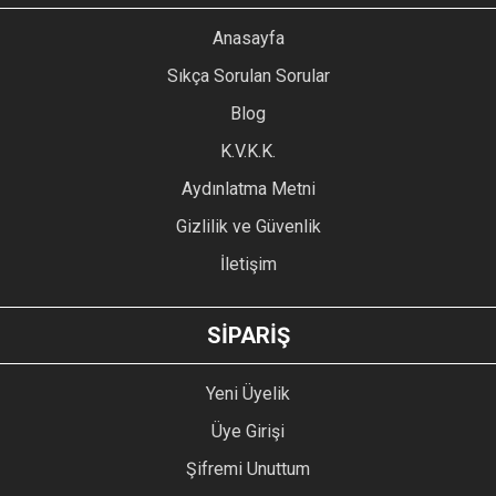
YORUM YAZ
Anasayfa
Ürün resmi kalitesiz, bozuk veya görüntülenemiyor.
Sıkça Sorulan Sorular
Ürün açıklamasında eksik bilgiler bulunuyor.
Blog
Ürün bilgilerinde hatalar bulunuyor.
Ürün fiyatı diğer sitelerden daha pahalı.
K.V.K.K.
Bu ürüne benzer farklı alternatifler olmalı.
Aydınlatma Metni
Gizlilik ve Güvenlik
İletişim
GÖNDER
SİPARİŞ
Yeni Üyelik
Üye Girişi
Şifremi Unuttum