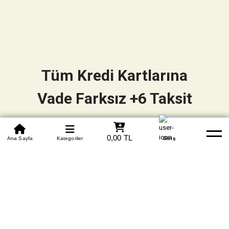
Tüm Kredi Kartlarına
Vade Farksız +6 Taksit
0850 305 09 70
0,00 TL
Beden Tablosu
Ana Sayfa
Kategoriler
Banka Hesapları
Whatsapp
Yardım
Giriş