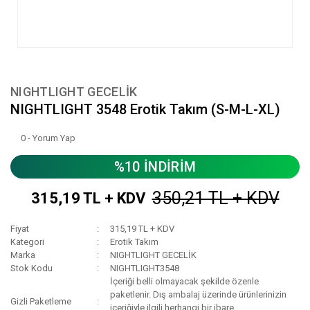
NIGHTLIGHT GECELİK
NIGHTLIGHT 3548 Erotik Takım (S-M-L-XL)
0 - Yorum Yap
%10 İNDİRİM
350,21 TL + KDV
315,19 TL + KDV
Fiyat
315,19 TL + KDV
Kategori
Erotik Takım
Marka
NIGHTLIGHT GECELİK
Stok Kodu
NIGHTLIGHT3548
İçeriği belli olmayacak şekilde özenle
paketlenir. Dış ambalaj üzerinde ürünlerinizin
Gizli Paketleme
içeriğiyle ilgili herhangi bir ibare