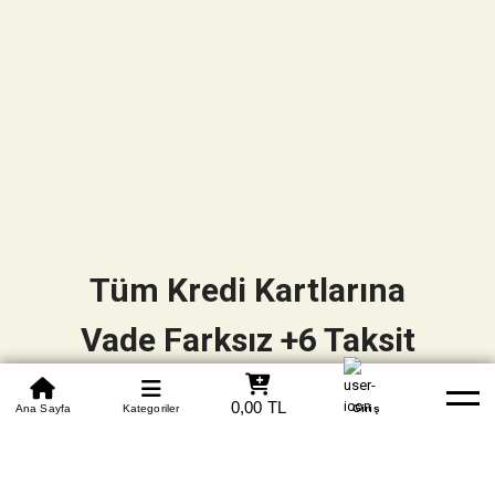
Tüm Kredi Kartlarına
Vade Farksız +6 Taksit
0850 305 09 70
0,00 TL
Beden Tablosu
Ana Sayfa
Kategoriler
Banka Hesapları
Whatsapp
Yardım
Giriş