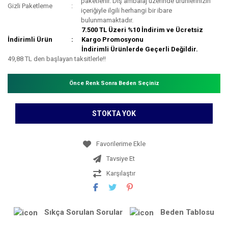
paketlenir. Dış ambalaj üzerinde ürünlerinizin
Gizli Paketleme
içeriğiyle ilgili herhangi bir ibare
bulunmamaktadır.
7.500 TL Üzeri %10 İndirim ve Ücretsiz
İndirimli Ürün
Kargo Promosyonu
İndirimli Ürünlerde Geçerli Değildir.
49,88 TL den başlayan taksitlerle!!
Önce Renk Sonra Beden Seçiniz
STOKTA YOK
Tavsiye Et
Karşılaştır
Sıkça Sorulan Sorular
Beden Tablosu