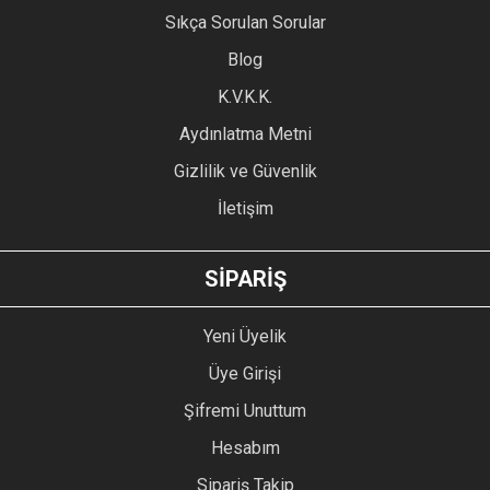
Sıkça Sorulan Sorular
Ürün açıklamasında eksik bilgiler bulunuyor.
Blog
Ürün bilgilerinde hatalar bulunuyor.
Ürün fiyatı diğer sitelerden daha pahalı.
K.V.K.K.
Bu ürüne benzer farklı alternatifler olmalı.
Aydınlatma Metni
Gizlilik ve Güvenlik
İletişim
GÖNDER
SİPARİŞ
Yeni Üyelik
Üye Girişi
Şifremi Unuttum
Hesabım
Sipariş Takip