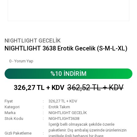
NIGHTLIGHT GECELİK
NIGHTLIGHT 3638 Erotik Gecelik (S-M-L-XL)
0 - Yorum Yap
%10 İNDİRİM
362,52 TL + KDV
326,27 TL + KDV
Fiyat
326,27 TL + KDV
Kategori
Erotik Takım
Marka
NIGHTLIGHT GECELİK
Stok Kodu
NIGHTLIGHT3638
İçeriği belli olmayacak şekilde özenle
paketlenir. Dış ambalaj üzerinde ürünlerinizin
Gizli Paketleme
içeriğiyle ilgili herhangi bir ibare