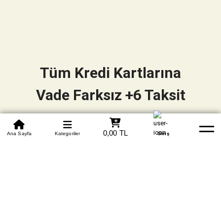
Tüm Kredi Kartlarına
Vade Farksız +6 Taksit
0850 305 09 70
0,00 TL
Beden Tablosu
Ana Sayfa
Kategoriler
Banka Hesapları
Whatsapp
Yardım
Giriş