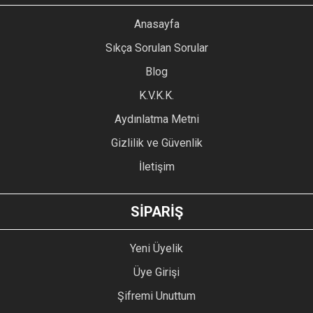
YORUM YAZ
Anasayfa
Ürün resmi kalitesiz, bozuk veya görüntülenemiyor.
Sıkça Sorulan Sorular
Ürün açıklamasında eksik bilgiler bulunuyor.
Blog
Ürün bilgilerinde hatalar bulunuyor.
Ürün fiyatı diğer sitelerden daha pahalı.
K.V.K.K.
Bu ürüne benzer farklı alternatifler olmalı.
Aydınlatma Metni
Gizlilik ve Güvenlik
İletişim
GÖNDER
SİPARİŞ
Yeni Üyelik
Üye Girişi
Şifremi Unuttum