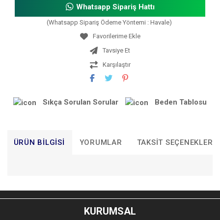
Whatsapp Sipariş Hattı
(Whatsapp Sipariş Ödeme Yöntemi : Havale)
Tavsiye Et
Karşılaştır
Sıkça Sorulan Sorular
Beden Tablosu
ÜRÜN BILGISI
YORUMLAR
TAKSIT SEÇENEKLERI
Bu ürünün fiyat bilgisi, resim, ürün açıklamalarında ve diğer
konularda yetersiz gördüğünüz noktaları öneri formunu
Bu ürüne ilk yorumu siz yapın!
kullanarak tarafımıza iletebilirsiniz.
KURUMSAL
Görüş ve önerileriniz için teşekkür ederiz.