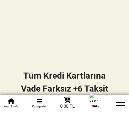
Tüm Kredi Kartlarına
Vade Farksız +6 Taksit
0850 305 09 70
0,00 TL
Beden Tablosu
Ana Sayfa
Kategoriler
Banka Hesapları
Whatsapp
Yardım
Giriş