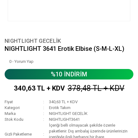
NIGHTLIGHT GECELİK
NIGHTLIGHT 3641 Erotik Elbise (S-M-L-XL)
0 - Yorum Yap
%10 İNDİRİM
378,48 TL + KDV
340,63 TL + KDV
Fiyat
340,63 TL + KDV
Kategori
Erotik Takım
Marka
NIGHTLIGHT GECELİK
Stok Kodu
NIGHTLIGHT3641
İçeriği belli olmayacak şekilde özenle
paketlenir. Dış ambalaj üzerinde ürünlerinizin
Gizli Paketleme
içeriğiyle ilgili herhangi bir ibare