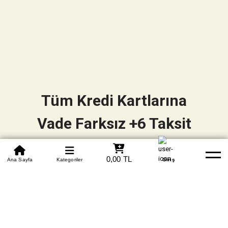
Tüm Kredi Kartlarına
Vade Farksız +6 Taksit
0850 305 09 70
0,00 TL
Beden Tablosu
Ana Sayfa
Kategoriler
Banka Hesapları
Whatsapp
Yardım
Giriş