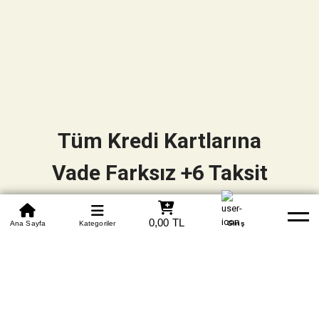
Tüm Kredi Kartlarına
Vade Farksız +6 Taksit
0850 305 09 70
0,00 TL
Beden Tablosu
Ana Sayfa
Kategoriler
Banka Hesapları
Whatsapp
Yardım
Giriş