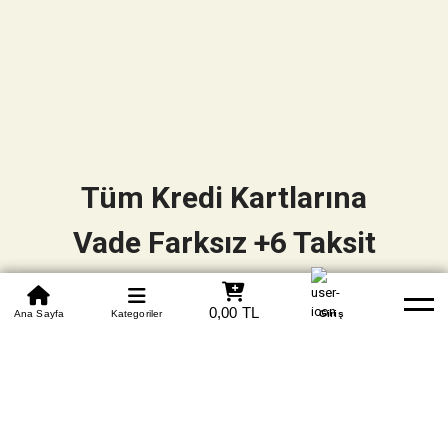
Tüm Kredi Kartlarına
Vade Farksız +6 Taksit
0850 305 09 70
0,00 TL
Beden Tablosu
Ana Sayfa
Kategoriler
Banka Hesapları
Whatsapp
Yardım
Giriş