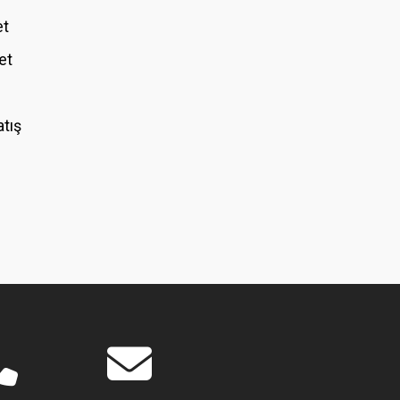
et
et
atış