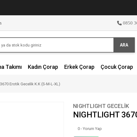
m
0850 3
ARA
ma Takımı
Kadın Çorap
Erkek Çorap
Çocuk Çorap
670 Erotik Gecelik K.K (S-M-L-XL)
NIGHTLIGHT GECELİK
NIGHTLIGHT 3670 
0 - Yorum Yap