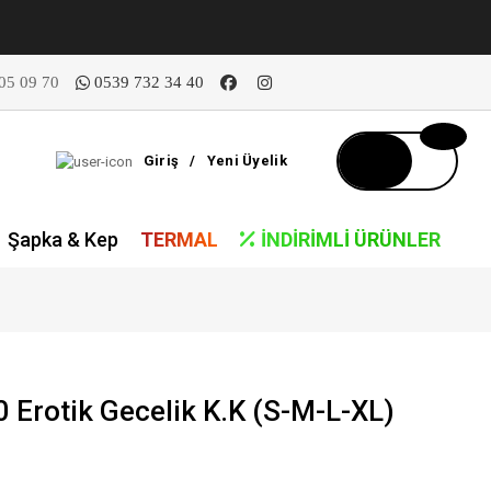
05 09 70
0539 732 34 40
Giriş
/
Yeni Üyelik
Şapka & Kep
TERMAL
İNDIRIMLI ÜRÜNLER
Erotik Gecelik K.K (S-M-L-XL)