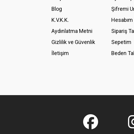
Ürün bilgilerinde hatalar bulunuyor.
Blog
Şifremi 
Ürün fiyatı diğer sitelerden daha pahalı.
K.V.K.K.
Hesabım
Bu ürüne benzer farklı alternatifler olmalı.
Aydınlatma Metni
Sipariş T
Gizlilik ve Güvenlik
Sepetim
İletişim
Beden Ta