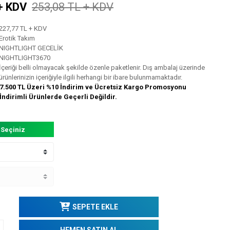
+ KDV
253,08 TL + KDV
227,77 TL + KDV
Erotik Takım
NIGHTLIGHT GECELİK
NIGHTLIGHT3670
İçeriği belli olmayacak şekilde özenle paketlenir. Dış ambalaj üzerinde
ürünlerinizin içeriğiyle ilgili herhangi bir ibare bulunmamaktadır.
7.500 TL Üzeri %10 İndirim ve Ücretsiz Kargo Promosyonu
İndirimli Ürünlerde Geçerli Değildir.
 Seçiniz
SEPETE EKLE
HEMEN SATIN AL