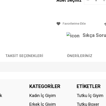
Adet Seçiniz
Sıkça Soru
TAKSIT SEÇENEKLERI
ÖNERILERINIZ
da yetersiz gördüğünüz noktaları öneri formunu kullanarak tarafımıza iletebilirs
KATEGORİLER
ETİKETLER
Bu ürüne ilk yorumu siz yapın!
ik
Kadın İç Giyim
Tutku İç Giyim
YORUM YAZ
Erkek İç Giyim
Tutku Boxer