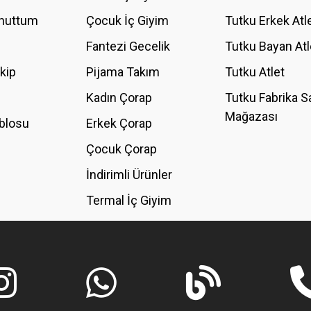
Unuttum
Çocuk İç Giyim
Tutku Erkek Atl
Fantezi Gecelik
Tutku Bayan Atl
akip
Pijama Takım
Tutku Atlet
Kadın Çorap
Tutku Fabrika S
Mağazası
blosu
Erkek Çorap
GÖNDER
Çocuk Çorap
İndirimli Ürünler
Termal İç Giyim