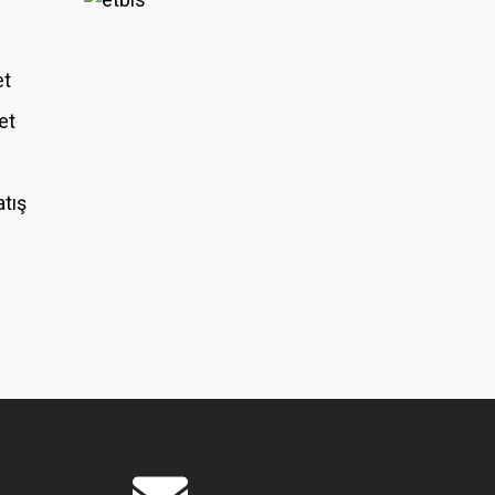
et
et
atış