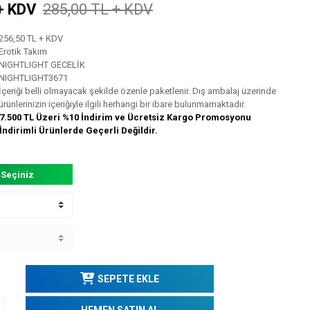
+ KDV
285,00 TL + KDV
256,50 TL + KDV
Erotik Takım
NIGHTLIGHT GECELİK
NIGHTLIGHT3671
İçeriği belli olmayacak şekilde özenle paketlenir. Dış ambalaj üzerinde
ürünlerinizin içeriğiyle ilgili herhangi bir ibare bulunmamaktadır.
7.500 TL Üzeri %10 İndirim ve Ücretsiz Kargo Promosyonu
İndirimli Ürünlerde Geçerli Değildir.
 Seçiniz
SEPETE EKLE
HEMEN SATIN AL