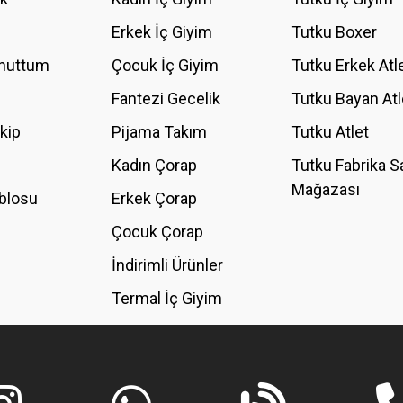
YORUM YAZ
Erkek İç Giyim
Tutku Boxer
Unuttum
Çocuk İç Giyim
Tutku Erkek Atl
Fantezi Gecelik
Tutku Bayan Atl
akip
Pijama Takım
Tutku Atlet
Kadın Çorap
Tutku Fabrika S
Mağazası
blosu
Erkek Çorap
GÖNDER
Çocuk Çorap
İndirimli Ürünler
Termal İç Giyim