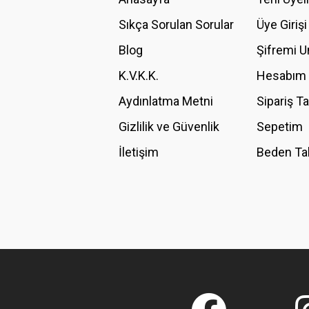
Ürün açıklamasında eksik bilgiler bulunuyor.
Sıkça Sorulan Sorular
Üye Girişi
Ürün bilgilerinde hatalar bulunuyor.
Blog
Şifremi 
Ürün fiyatı diğer sitelerden daha pahalı.
K.V.K.K.
Hesabım
Bu ürüne benzer farklı alternatifler olmalı.
Aydınlatma Metni
Sipariş T
Gizlilik ve Güvenlik
Sepetim
İletişim
Beden Ta