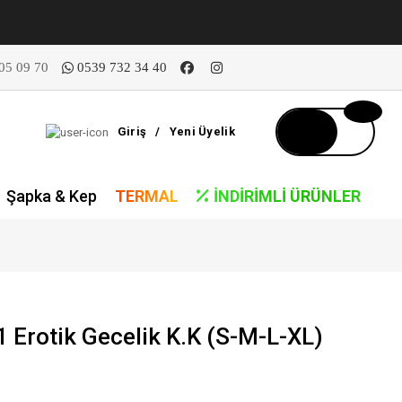
05 09 70
0539 732 34 40
Giriş
/
Yeni Üyelik
Şapka & Kep
TERMAL
İNDIRIMLI ÜRÜNLER
Erotik Gecelik K.K (S-M-L-XL)