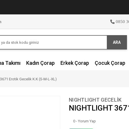
m
0850 3
ARA
ma Takımı
Kadın Çorap
Erkek Çorap
Çocuk Çorap
671 Erotik Gecelik K.K (S-M-L-XL)
NIGHTLIGHT GECELİK
NIGHTLIGHT 3671 
0 - Yorum Yap