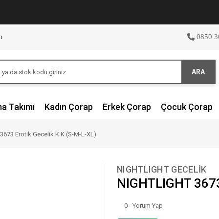
m
0850 3
ARA
ma Takımı
Kadın Çorap
Erkek Çorap
Çocuk Çorap
673 Erotik Gecelik K.K (S-M-L-XL)
NIGHTLIGHT GECELİK
NIGHTLIGHT 3673 
0 - Yorum Yap