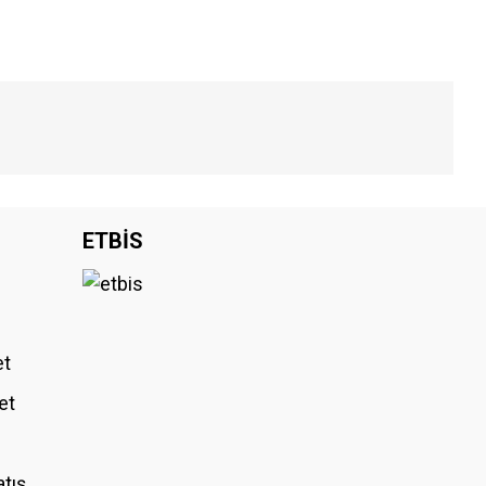
iniz.
ETBİS
et
et
atış