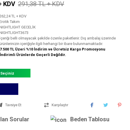
+ KDV
291,38 TL + KDV
262,24 TL + KDV
Erotik Takım
NIGHTLIGHT GECELİK
NIGHTLIGHT3673
İçeriği belli olmayacak şekilde özenle paketlenir. Dış ambalaj üzerinde
ürünlerinizin içeriğiyle ilgili herhangi bir ibare bulunmamaktadır.
7.500 TL Üzeri %10 İndirim ve Ücretsiz Kargo Promosyonu
İndirimli Ürünlerde Geçerli Değildir.
 Seçiniz
Tavsiye Et
Karşılaştır
lan Sorular
Beden Tablosu