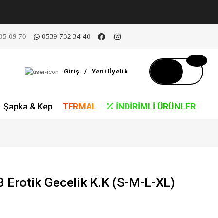
05 09 70
0539 732 34 40
Giriş
/
Yeni Üyelik
Şapka & Kep
TERMAL
İNDIRIMLI ÜRÜNLER
Erotik Gecelik K.K (S-M-L-XL)