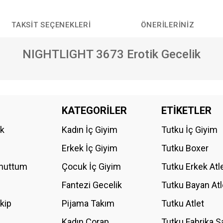
TAKSIT SEÇENEKLERI
ÖNERILERINIZ
NIGHTLIGHT 3673 Erotik Gecelik
da yetersiz gördüğünüz noktaları öneri formunu kullanarak tarafımıza iletebilirs
KATEGORİLER
ETİKETLER
Bu ürüne ilk yorumu siz yapın!
ik
Kadın İç Giyim
Tutku İç Giyim
YORUM YAZ
Erkek İç Giyim
Tutku Boxer
Unuttum
Çocuk İç Giyim
Tutku Erkek Atl
Fantezi Gecelik
Tutku Bayan Atl
akip
Pijama Takım
Tutku Atlet
Kadın Çorap
Tutku Fabrika S