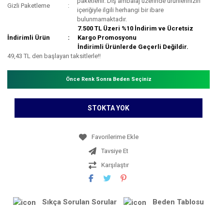
paketlenir. Dış ambalaj üzerinde ürünlerinizin
Gizli Paketleme
içeriğiyle ilgili herhangi bir ibare
bulunmamaktadır.
7.500 TL Üzeri %10 İndirim ve Ücretsiz
İndirimli Ürün
Kargo Promosyonu
İndirimli Ürünlerde Geçerli Değildir.
49,43 TL den başlayan taksitlerle!!
Önce Renk Sonra Beden Seçiniz
STOKTA YOK
Tavsiye Et
Karşılaştır
Sıkça Sorulan Sorular
Beden Tablosu