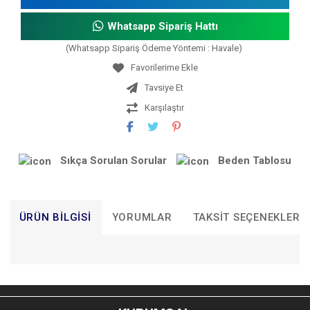
Whatsapp Sipariş Hattı
(Whatsapp Sipariş Ödeme Yöntemi : Havale)
Tavsiye Et
Karşılaştır
Sıkça Sorulan Sorular
Beden Tablosu
ÜRÜN BILGISI
YORUMLAR
TAKSIT SEÇENEKLERI
Bu ürünün fiyat bilgisi, resim, ürün açıklamalarında ve diğer
konularda yetersiz gördüğünüz noktaları öneri formunu
Bu ürüne ilk yorumu siz yapın!