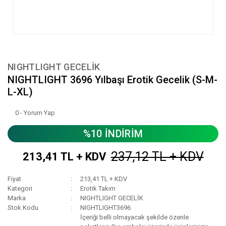
NIGHTLIGHT GECELİK
NIGHTLIGHT 3696 Yılbaşı Erotik Gecelik (S-M-
L-XL)
0 - Yorum Yap
%10 İNDİRİM
237,12 TL + KDV
213,41 TL + KDV
Fiyat
213,41 TL + KDV
Kategori
Erotik Takım
Marka
NIGHTLIGHT GECELİK
Stok Kodu
NIGHTLIGHT3696
İçeriği belli olmayacak şekilde özenle