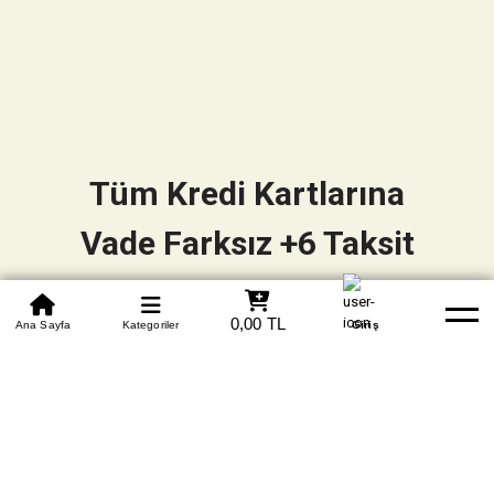
Tüm Kredi Kartlarına
Vade Farksız +6 Taksit
0850 305 09 70
0,00 TL
Beden Tablosu
Ana Sayfa
Kategoriler
Banka Hesapları
Whatsapp
Yardım
Giriş