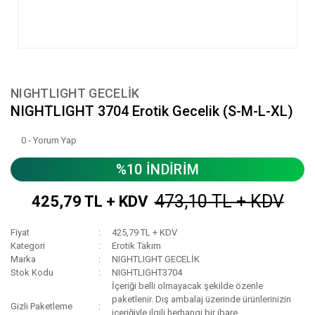
NIGHTLIGHT GECELİK
NIGHTLIGHT 3704 Erotik Gecelik (S-M-L-XL)
0 - Yorum Yap
%10 İNDİRİM
473,10 TL + KDV
425,79 TL + KDV
Fiyat
425,79 TL + KDV
Kategori
Erotik Takım
Marka
NIGHTLIGHT GECELİK
Stok Kodu
NIGHTLIGHT3704
İçeriği belli olmayacak şekilde özenle
paketlenir. Dış ambalaj üzerinde ürünlerinizin
Gizli Paketleme
içeriğiyle ilgili herhangi bir ibare