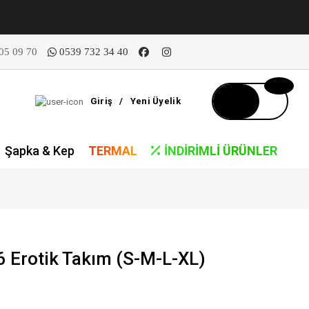
05 09 70
0539 732 34 40
Giriş
/
Yeni Üyelik
Şapka & Kep
TERMAL
İNDIRIMLI ÜRÜNLER
Erotik Takım (S-M-L-XL)