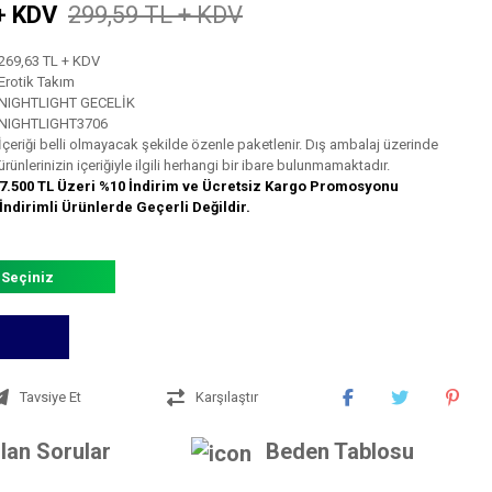
+ KDV
299,59 TL + KDV
269,63 TL + KDV
Erotik Takım
NIGHTLIGHT GECELİK
NIGHTLIGHT3706
İçeriği belli olmayacak şekilde özenle paketlenir. Dış ambalaj üzerinde
ürünlerinizin içeriğiyle ilgili herhangi bir ibare bulunmamaktadır.
7.500 TL Üzeri %10 İndirim ve Ücretsiz Kargo Promosyonu
İndirimli Ürünlerde Geçerli Değildir.
 Seçiniz
Tavsiye Et
Karşılaştır
lan Sorular
Beden Tablosu