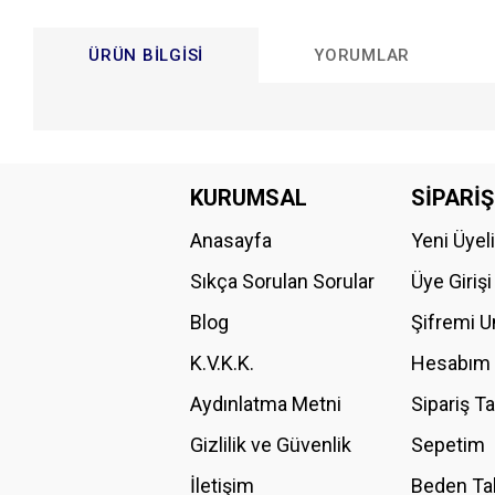
ÜRÜN BILGISI
YORUMLAR
Bu ürünün fiyat bilgisi, resim, ürün açıklamalarında ve diğer konular
Görüş ve önerileriniz için teşekkür ederiz.
KURUMSAL
SİPARİŞ
Anasayfa
Yeni Üyel
Ürün resmi kalitesiz, bozuk veya görüntülenemiyor.
Ürün açıklamasında eksik bilgiler bulunuyor.
Sıkça Sorulan Sorular
Üye Girişi
Ürün bilgilerinde hatalar bulunuyor.
Blog
Şifremi 
Ürün fiyatı diğer sitelerden daha pahalı.
K.V.K.K.
Hesabım
Bu ürüne benzer farklı alternatifler olmalı.
Aydınlatma Metni
Sipariş T
Gizlilik ve Güvenlik
Sepetim
İletişim
Beden Ta