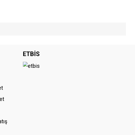
iniz.
ETBİS
et
et
atış