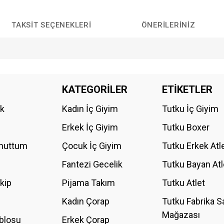
TAKSIT SEÇENEKLERI
ÖNERILERINIZ
da yetersiz gördüğünüz noktaları öneri formunu kullanarak tarafımıza iletebilirs
KATEGORİLER
ETİKETLER
Bu ürüne ilk yorumu siz yapın!
ik
Kadın İç Giyim
Tutku İç Giyim
YORUM YAZ
Erkek İç Giyim
Tutku Boxer
Unuttum
Çocuk İç Giyim
Tutku Erkek Atl
Fantezi Gecelik
Tutku Bayan Atl
akip
Pijama Takım
Tutku Atlet
Kadın Çorap
Tutku Fabrika S
Mağazası
blosu
Erkek Çorap