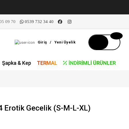
05 09 70
0539 732 34 40
Giriş
/
Yeni Üyelik
Şapka & Kep
TERMAL
İNDIRIMLI ÜRÜNLER
Erotik Gecelik (S-M-L-XL)