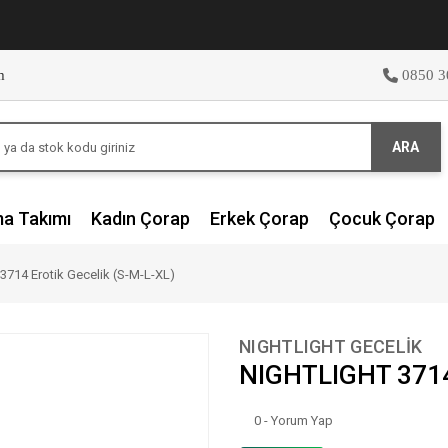
m
0850 3
ARA
ma Takımı
Kadın Çorap
Erkek Çorap
Çocuk Çorap
714 Erotik Gecelik (S-M-L-XL)
NIGHTLIGHT GECELİK
NIGHTLIGHT 3714 
0 - Yorum Yap