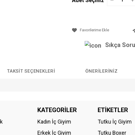
Adet Seçiniz
Sıkça Soru
TAKSIT SEÇENEKLERI
ÖNERILERINIZ
da yetersiz gördüğünüz noktaları öneri formunu kullanarak tarafımıza iletebilirs
KATEGORİLER
ETİKETLER
Bu ürüne ilk yorumu siz yapın!
ik
Kadın İç Giyim
Tutku İç Giyim
YORUM YAZ
Erkek İç Giyim
Tutku Boxer