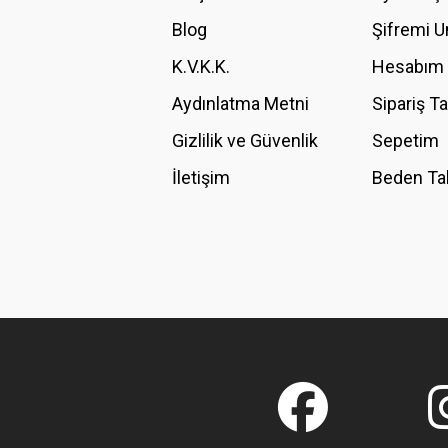
Ürün bilgilerinde hatalar bulunuyor.
Blog
Şifremi 
Ürün fiyatı diğer sitelerden daha pahalı.
K.V.K.K.
Hesabım
Bu ürüne benzer farklı alternatifler olmalı.
Aydınlatma Metni
Sipariş T
Gizlilik ve Güvenlik
Sepetim
İletişim
Beden Ta