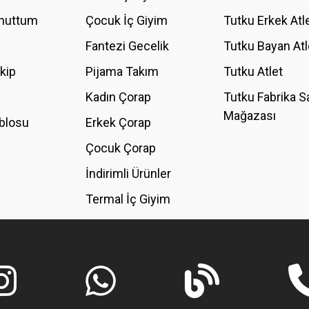
Unuttum
Çocuk İç Giyim
Tutku Erkek Atl
Fantezi Gecelik
Tutku Bayan Atl
akip
Pijama Takım
Tutku Atlet
Kadın Çorap
Tutku Fabrika S
Mağazası
blosu
Erkek Çorap
GÖNDER
Çocuk Çorap
İndirimli Ürünler
Termal İç Giyim