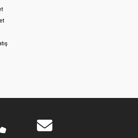
et
et
atış