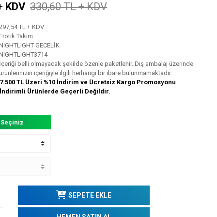
+ KDV
330,60 TL + KDV
297,54 TL + KDV
Erotik Takım
NIGHTLIGHT GECELİK
NIGHTLIGHT3714
İçeriği belli olmayacak şekilde özenle paketlenir. Dış ambalaj üzerinde
ürünlerinizin içeriğiyle ilgili herhangi bir ibare bulunmamaktadır.
7.500 TL Üzeri %10 İndirim ve Ücretsiz Kargo Promosyonu
İndirimli Ürünlerde Geçerli Değildir.
 Seçiniz
SEPETE EKLE
HEMEN SATIN AL