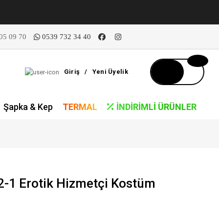
05 09 70
0539 732 34 40
Giriş
/
Yeni Üyelik
Şapka & Kep
TERMAL
İNDIRIMLI ÜRÜNLER
-1 Erotik Hizmetçi Kostüm