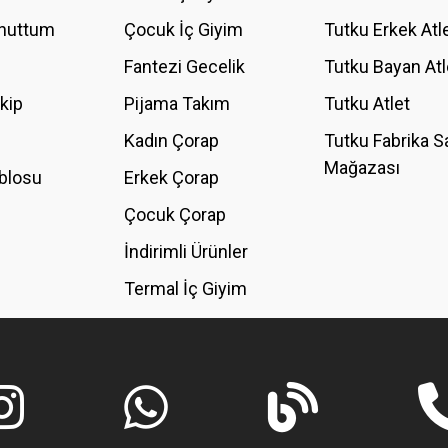
Unuttum
Çocuk İç Giyim
Tutku Erkek Atl
Fantezi Gecelik
Tutku Bayan Atl
akip
Pijama Takım
Tutku Atlet
Kadın Çorap
Tutku Fabrika S
Mağazası
blosu
Erkek Çorap
GÖNDER
Çocuk Çorap
İndirimli Ürünler
Termal İç Giyim