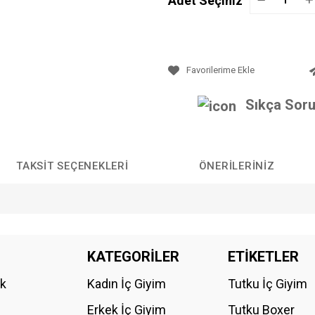
Adet Seçiniz
Sıkça Soru
TAKSIT SEÇENEKLERI
ÖNERILERINIZ
da yetersiz gördüğünüz noktaları öneri formunu kullanarak tarafımıza iletebilirs
KATEGORİLER
ETİKETLER
Bu ürüne ilk yorumu siz yapın!
ik
Kadın İç Giyim
Tutku İç Giyim
YORUM YAZ
Erkek İç Giyim
Tutku Boxer