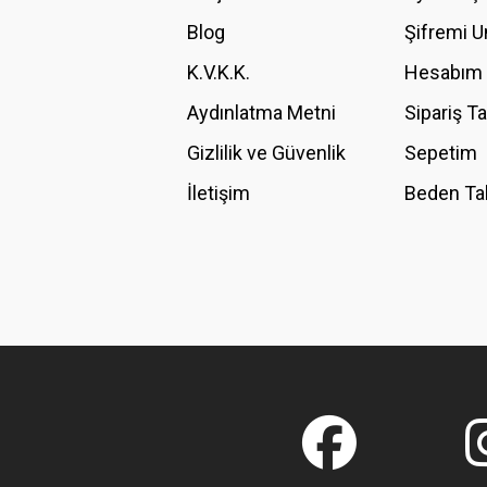
Ürün bilgilerinde hatalar bulunuyor.
Blog
Şifremi 
Ürün fiyatı diğer sitelerden daha pahalı.
K.V.K.K.
Hesabım
Bu ürüne benzer farklı alternatifler olmalı.
Aydınlatma Metni
Sipariş T
Gizlilik ve Güvenlik
Sepetim
İletişim
Beden Ta