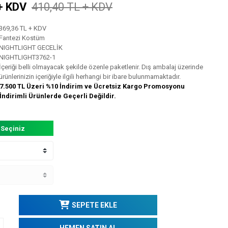
+ KDV
410,40 TL + KDV
369,36 TL + KDV
Fantezi Kostüm
NIGHTLIGHT GECELİK
NIGHTLIGHT3762-1
İçeriği belli olmayacak şekilde özenle paketlenir. Dış ambalaj üzerinde
ürünlerinizin içeriğiyle ilgili herhangi bir ibare bulunmamaktadır.
7.500 TL Üzeri %10 İndirim ve Ücretsiz Kargo Promosyonu
İndirimli Ürünlerde Geçerli Değildir.
 Seçiniz
SEPETE EKLE
HEMEN SATIN AL