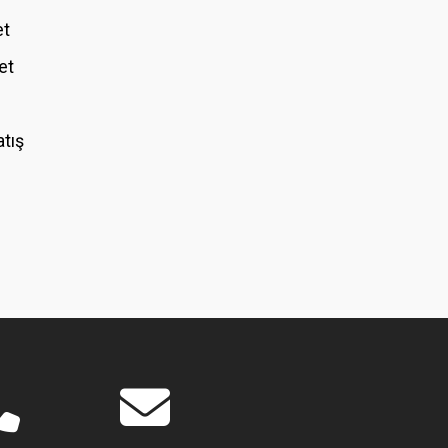
et
et
atış