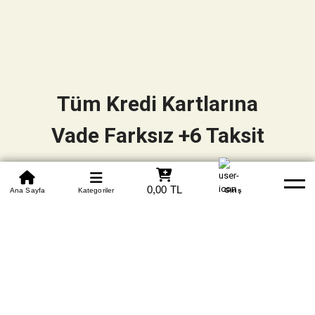
Tüm Kredi Kartlarına
Vade Farksız +6 Taksit
0850 305 09 70
0,00 TL
Beden Tablosu
Ana Sayfa
Kategoriler
Banka Hesapları
Whatsapp
Yardım
Giriş