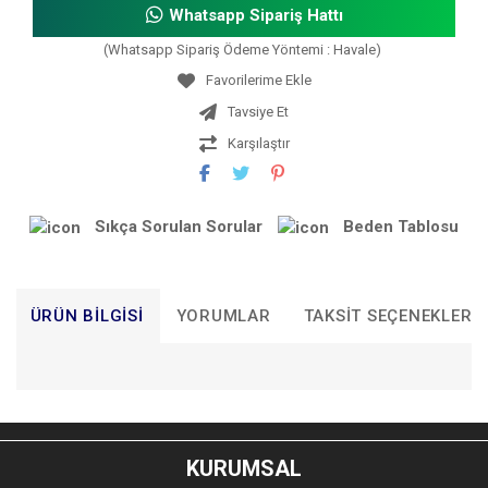
Whatsapp Sipariş Hattı
(Whatsapp Sipariş Ödeme Yöntemi : Havale)
Tavsiye Et
Karşılaştır
Sıkça Sorulan Sorular
Beden Tablosu
ÜRÜN BILGISI
YORUMLAR
TAKSIT SEÇENEKLERI
Bu ürünün fiyat bilgisi, resim, ürün açıklamalarında ve diğer
konularda yetersiz gördüğünüz noktaları öneri formunu
Bu ürüne ilk yorumu siz yapın!
kullanarak tarafımıza iletebilirsiniz.
KURUMSAL
Görüş ve önerileriniz için teşekkür ederiz.