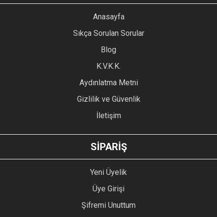
YORUM YAZ
Anasayfa
Ürün resmi kalitesiz, bozuk veya görüntülenemiyor.
Sıkça Sorulan Sorular
Ürün açıklamasında eksik bilgiler bulunuyor.
Blog
Ürün bilgilerinde hatalar bulunuyor.
Ürün fiyatı diğer sitelerden daha pahalı.
K.V.K.K.
Bu ürüne benzer farklı alternatifler olmalı.
Aydınlatma Metni
Gizlilik ve Güvenlik
İletişim
GÖNDER
SİPARİŞ
Yeni Üyelik
Üye Girişi
Şifremi Unuttum