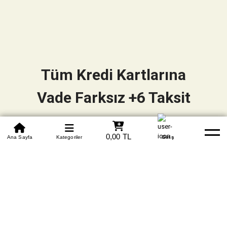
Tüm Kredi Kartlarına
Vade Farksız +6 Taksit
0850 305 09 70
0,00 TL
Beden Tablosu
Ana Sayfa
Kategoriler
Banka Hesapları
Whatsapp
Yardım
Giriş