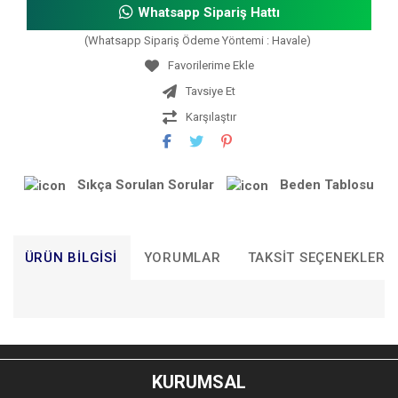
Whatsapp Sipariş Hattı
(Whatsapp Sipariş Ödeme Yöntemi : Havale)
Tavsiye Et
Karşılaştır
Sıkça Sorulan Sorular
Beden Tablosu
ÜRÜN BILGISI
YORUMLAR
TAKSIT SEÇENEKLERI
Bu ürünün fiyat bilgisi, resim, ürün açıklamalarında ve diğer
konularda yetersiz gördüğünüz noktaları öneri formunu
Bu ürüne ilk yorumu siz yapın!
kullanarak tarafımıza iletebilirsiniz.
KURUMSAL
Görüş ve önerileriniz için teşekkür ederiz.