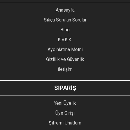
YORUM YAZ
Anasayfa
Ürün resmi kalitesiz, bozuk veya görüntülenemiyor.
Sıkça Sorulan Sorular
Ürün açıklamasında eksik bilgiler bulunuyor.
Blog
Ürün bilgilerinde hatalar bulunuyor.
Ürün fiyatı diğer sitelerden daha pahalı.
K.V.K.K.
Bu ürüne benzer farklı alternatifler olmalı.
Aydınlatma Metni
Gizlilik ve Güvenlik
İletişim
GÖNDER
SİPARİŞ
Yeni Üyelik
Üye Girişi
Şifremi Unuttum