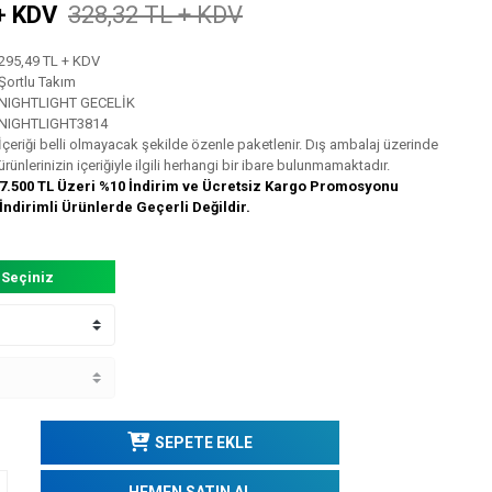
+ KDV
328,32 TL + KDV
295,49 TL + KDV
Şortlu Takım
NIGHTLIGHT GECELİK
NIGHTLIGHT3814
İçeriği belli olmayacak şekilde özenle paketlenir. Dış ambalaj üzerinde
ürünlerinizin içeriğiyle ilgili herhangi bir ibare bulunmamaktadır.
7.500 TL Üzeri %10 İndirim ve Ücretsiz Kargo Promosyonu
İndirimli Ürünlerde Geçerli Değildir.
 Seçiniz
SEPETE EKLE
HEMEN SATIN AL