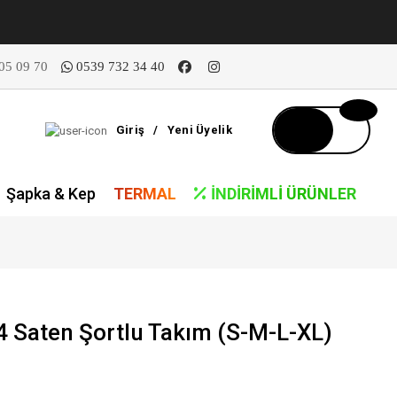
05 09 70
0539 732 34 40
Giriş
/
Yeni Üyelik
Şapka & Kep
TERMAL
İNDIRIMLI ÜRÜNLER
Saten Şortlu Takım (S-M-L-XL)