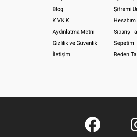
Ürün bilgilerinde hatalar bulunuyor.
Blog
Şifremi 
Ürün fiyatı diğer sitelerden daha pahalı.
K.V.K.K.
Hesabım
Bu ürüne benzer farklı alternatifler olmalı.
Aydınlatma Metni
Sipariş T
Gizlilik ve Güvenlik
Sepetim
İletişim
Beden Ta