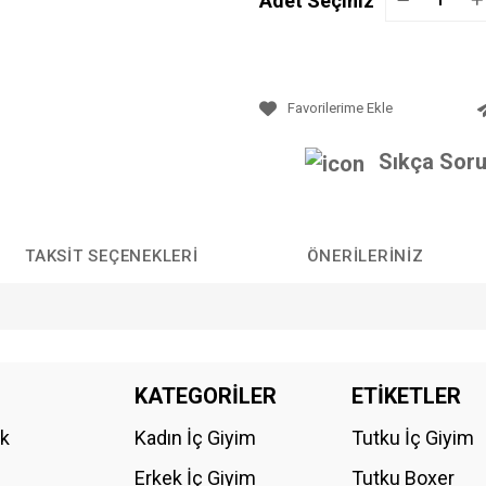
Adet Seçiniz
Sıkça Soru
TAKSIT SEÇENEKLERI
ÖNERILERINIZ
da yetersiz gördüğünüz noktaları öneri formunu kullanarak tarafımıza iletebilirs
KATEGORİLER
ETİKETLER
Bu ürüne ilk yorumu siz yapın!
ik
Kadın İç Giyim
Tutku İç Giyim
YORUM YAZ
Erkek İç Giyim
Tutku Boxer