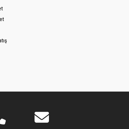
et
et
atış