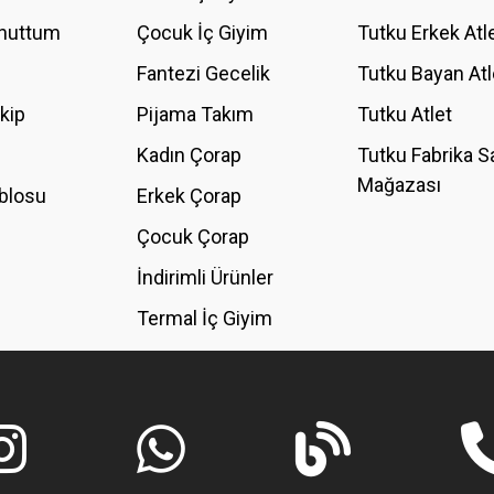
Unuttum
Çocuk İç Giyim
Tutku Erkek Atl
Fantezi Gecelik
Tutku Bayan Atl
akip
Pijama Takım
Tutku Atlet
Kadın Çorap
Tutku Fabrika S
Mağazası
blosu
Erkek Çorap
GÖNDER
Çocuk Çorap
İndirimli Ürünler
Termal İç Giyim