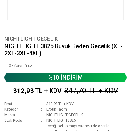
NIGHTLIGHT GECELİK
NIGHTLIGHT 3825 Büyük Beden Gecelik (XL-
2XL-3XL-4XL)
0 - Yorum Yap
%10 İNDİRİM
347,70 TL + KDV
312,93 TL + KDV
Fiyat
312,93 TL + KDV
Kategori
Erotik Takım
Marka
NIGHTLIGHT GECELİK
Stok Kodu
NIGHTLIGHT3825
İçeriği belli olmayacak şekilde özenle