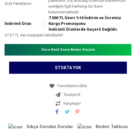
paketlenir. Dış ambalaj üzerinde ürünlerinizin
Gizli Paketleme
içeriğiyle ilgili herhangi bir ibare
bulunmamaktadır.
7.500 TL Üzeri %10 İndirim ve Ücretsiz
İndirimli Ürün
Kargo Promosyonu
İndirimli Ürünlerde Geçerli Değildir.
57,37 TL den başlayan taksitlerle!!
Önce Renk Sonra Beden Seçiniz
STOKTA YOK
Tavsiye Et
Karşılaştır
Sıkça Sorulan Sorular
Beden Tablosu