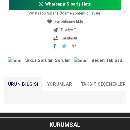
Whatsapp Sipariş Hattı
(Whatsapp Sipariş Ödeme Yöntemi : Havale)
Tavsiye Et
Karşılaştır
Sıkça Sorulan Sorular
Beden Tablosu
ÜRÜN BILGISI
YORUMLAR
TAKSIT SEÇENEKLERI
Bu ürünün fiyat bilgisi, resim, ürün açıklamalarında ve diğer
konularda yetersiz gördüğünüz noktaları öneri formunu
Bu ürüne ilk yorumu siz yapın!
kullanarak tarafımıza iletebilirsiniz.
KURUMSAL
Görüş ve önerileriniz için teşekkür ederiz.