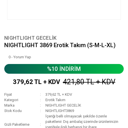
NIGHTLIGHT GECELİK
NIGHTLIGHT 3869 Erotik Takım (S-M-L-XL)
0 - Yorum Yap
%10 İNDİRİM
421,80 TL + KDV
379,62 TL + KDV
Fiyat
379,62 TL + KDV
Kategori
Erotik Takım
Marka
NIGHTLIGHT GECELİK
Stok Kodu
NIGHTLIGHT3869
İçeriği belli olmayacak şekilde özenle
paketlenir. Dış ambalaj üzerinde ürünlerinizin
Gizli Paketleme
içeriğiyle ilgili herhangi bir ibare