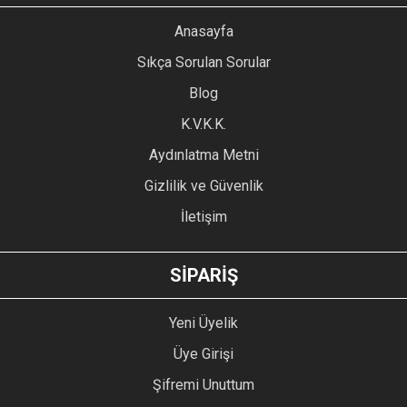
YORUM YAZ
Anasayfa
Ürün resmi kalitesiz, bozuk veya görüntülenemiyor.
Sıkça Sorulan Sorular
Ürün açıklamasında eksik bilgiler bulunuyor.
Blog
Ürün bilgilerinde hatalar bulunuyor.
Ürün fiyatı diğer sitelerden daha pahalı.
K.V.K.K.
Bu ürüne benzer farklı alternatifler olmalı.
Aydınlatma Metni
Gizlilik ve Güvenlik
İletişim
GÖNDER
SİPARİŞ
Yeni Üyelik
Üye Girişi
Şifremi Unuttum