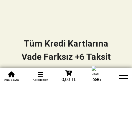
Tüm Kredi Kartlarına
Vade Farksız +6 Taksit
0850 305 09 70
0,00 TL
Beden Tablosu
Ana Sayfa
Kategoriler
Banka Hesapları
Whatsapp
Yardım
Giriş