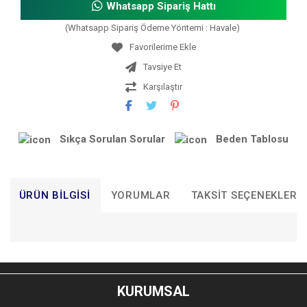
Whatsapp Sipariş Hattı
(Whatsapp Sipariş Ödeme Yöntemi : Havale)
Tavsiye Et
Karşılaştır
Sıkça Sorulan Sorular
Beden Tablosu
ÜRÜN BILGISI
YORUMLAR
TAKSIT SEÇENEKLERI
Bu ürünün fiyat bilgisi, resim, ürün açıklamalarında ve diğer
konularda yetersiz gördüğünüz noktaları öneri formunu
Bu ürüne ilk yorumu siz yapın!
kullanarak tarafımıza iletebilirsiniz.
KURUMSAL
Görüş ve önerileriniz için teşekkür ederiz.