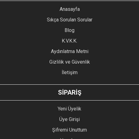
YORUM YAZ
Anasayfa
Ürün resmi kalitesiz, bozuk veya görüntülenemiyor.
Sıkça Sorulan Sorular
Ürün açıklamasında eksik bilgiler bulunuyor.
Blog
Ürün bilgilerinde hatalar bulunuyor.
Ürün fiyatı diğer sitelerden daha pahalı.
K.V.K.K.
Bu ürüne benzer farklı alternatifler olmalı.
Aydınlatma Metni
Gizlilik ve Güvenlik
İletişim
GÖNDER
SİPARİŞ
Yeni Üyelik
Üye Girişi
Şifremi Unuttum