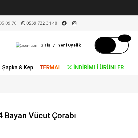
05 09 70
0539 732 34 40
Giriş
/
Yeni Üyelik
Şapka & Kep
TERMAL
İNDIRIMLI ÜRÜNLER
 Bayan Vücut Çorabı