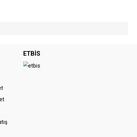
iniz.
ETBİS
et
et
atış