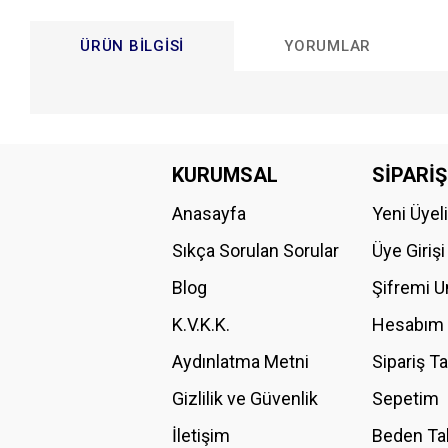
ÜRÜN BILGISI
YORUMLAR
Bu ürünün fiyat bilgisi, resim, ürün açıklamalarında ve diğer konular
Görüş ve önerileriniz için teşekkür ederiz.
KURUMSAL
SİPARİŞ
Anasayfa
Yeni Üyel
Ürün resmi kalitesiz, bozuk veya görüntülenemiyor.
Ürün açıklamasında eksik bilgiler bulunuyor.
Sıkça Sorulan Sorular
Üye Girişi
Ürün bilgilerinde hatalar bulunuyor.
Blog
Şifremi 
Ürün fiyatı diğer sitelerden daha pahalı.
K.V.K.K.
Hesabım
Bu ürüne benzer farklı alternatifler olmalı.
Aydınlatma Metni
Sipariş T
Gizlilik ve Güvenlik
Sepetim
İletişim
Beden Ta