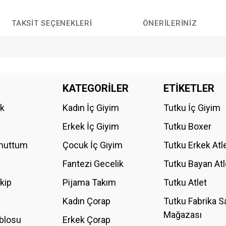
TAKSIT SEÇENEKLERI
ÖNERILERINIZ
da yetersiz gördüğünüz noktaları öneri formunu kullanarak tarafımıza iletebilirs
KATEGORİLER
ETİKETLER
Bu ürüne ilk yorumu siz yapın!
ik
Kadın İç Giyim
Tutku İç Giyim
YORUM YAZ
Erkek İç Giyim
Tutku Boxer
Unuttum
Çocuk İç Giyim
Tutku Erkek Atl
Fantezi Gecelik
Tutku Bayan Atl
akip
Pijama Takım
Tutku Atlet
Kadın Çorap
Tutku Fabrika S
Mağazası
blosu
Erkek Çorap